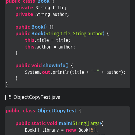
public
class
Book
 {

private
 String title;

private
 String author;

public
Book
(
)
 {}

public
Book
(
String title, String author
)
 {

this
.title = title;

this
.author = author;

    }

public
void
showInfo
(
)
 {

out
"+"
        System.
.println(title + 
 + author);

    }

}
| 📄 ObjectCopyTest.java
public
class
ObjectCopyTest
 {

public
static
void
main
(
String[] args
)
{

new
5
        Book[] library = 
 Book[
];
