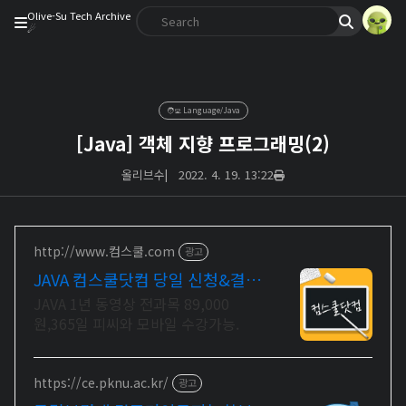
Olive-Su Tech Archive
☄︎
🧑‍💻 Language/Java
[Java] 객체 지향 프로그래밍(2)
올리브수
|
2022. 4. 19. 13:22
http://www.컴스쿨.com
광고
JAVA 컴스쿨닷컴 당일 신청&결제
시 기프티콘!
JAVA 1년 동영상 전과목 89,000
원,365일 피씨와 모바일 수강가능.
https://ce.pknu.ac.kr/
광고