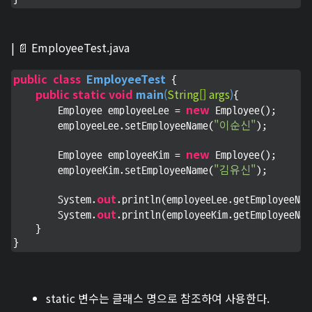
| 📄 EmployeeTest.java
public
class
EmployeeTest
 {

public
static
void
main
(
String[] args
)
{

new
        Employee employeeLee = 
 Employee();

"이순신"
        employeeLee.setEmployeeName(
);

new
        Employee employeeKim = 
 Employee();

"김유신"
        employeeKim.setEmployeeName(
);

out
        System.
.println(employeeLee.getEmployeeNam
out
        System.
.println(employeeKim.getEmployeeNam
    }

}
static 변수는 클래스 명으로 참조하여 사용한다.