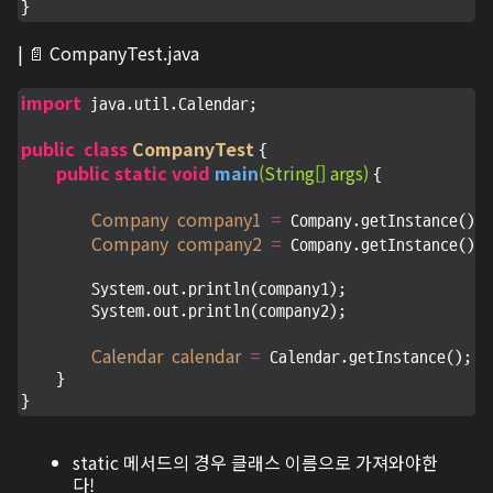
}
| 📄 CompanyTest.java
import
 java.util.Calendar;

public
class
CompanyTest
{

public
static
void
main
(String[] args)
{

Company
company1
=
 Company.getInstance();

Company
company2
=
 Company.getInstance();

        System.out.println(company1);

        System.out.println(company2);

Calendar
calendar
=
 Calendar.getInstance();

    }

}
static 메서드의 경우 클래스 이름으로 가져와야한
다!