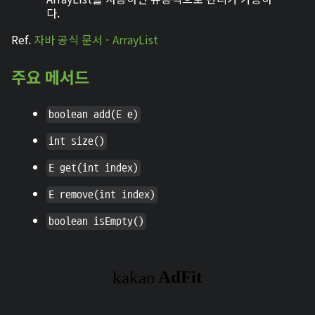
다.
Ref.
자바 공식 문서 - ArrayList
주요 메서드
boolean add(E e)
int size()
E get(int index)
E remove(int index)
boolean isEmpty()