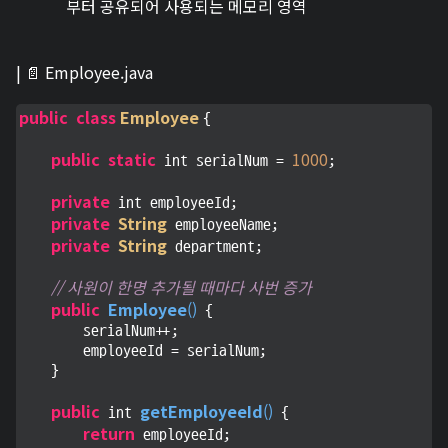
부터 공유되어 사용되는 메모리 영역
| 📄 Employee.java
public
class
Employee
{

public
static
1000
 int serialNum = 
;

private
 int employeeId;

private
String
 employeeName;

private
String
 department;

// 사원이 한명 추가될 때마다 사번 증가
public
Employee
(
)
 {

        serialNum++;

        employeeId = serialNum;

    }

public
getEmployeeId
(
)
 int 
 {

return
 employeeId;
