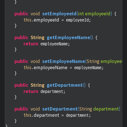
    }

public
void
setEmployeeId
(
int employeeId
)
 {

this
employeeId
.
 = employeeId;

    }

public
String
getEmployeeName
(
)
 {

return
 employeeName;

    }

public
void
setEmployeeName
(
String
 employeeN
this
employeeName
.
 = employeeName;

    }

public
String
getDepartment
(
)
 {

return
 department;

    }

public
void
setDepartment
(
String
 department
)
 {

this
department
.
 = department;

    }
