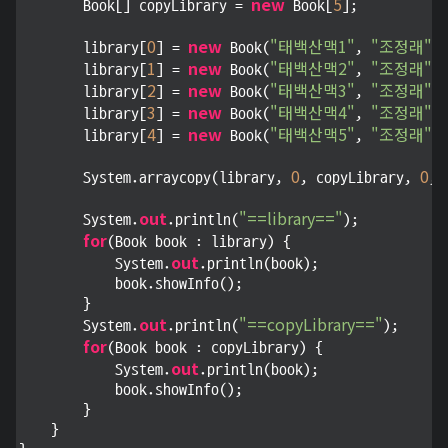
new
5
        Book[] copyLibrary = 
 Book[
];

0
new
"태백산맥1"
"조정래"
        library[
] = 
 Book(
, 
);

1
new
"태백산맥2"
"조정래"
        library[
] = 
 Book(
, 
);

2
new
"태백산맥3"
"조정래"
        library[
] = 
 Book(
, 
);

3
new
"태백산맥4"
"조정래"
        library[
] = 
 Book(
, 
);

4
new
"태백산맥5"
"조정래"
        library[
] = 
 Book(
, 
);

0
0
        System.arraycopy(library, 
, copyLibrary, 
, 
out
"==library=="
        System.
.println(
);

for
(Book book : library) {

out
            System.
.println(book);

            book.showInfo();

        }

out
"==copyLibrary=="
        System.
.println(
);

for
(Book book : copyLibrary) {

out
            System.
.println(book);

            book.showInfo();

        }

    }
