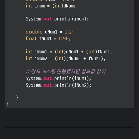
int
int
 inum = (
)dNum;

out
        System.
.println(inum);

double
1.2
 dNum1 = 
;

float
0.9F
 fNum1 = 
;

int
int
int
 iNum1 = (
)dNum1 + (
)fNum1;

int
int
 iNum2 = (
)(dNum1 + fNum1);

// 강제 캐스팅 진행했지만 결과값 상이
out
        System.
.println(iNum1);

out
        System.
.println(iNum2);

    }

}