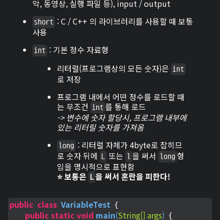
악, 동영상, 실행 파일 등), input / output
: C / C++ 의 라이브러리를 사용할 때 보통
short
사용
: 기본 정수 자료형
int
리터럴(프로그램상의 모든 숫자)은
int
로 저장
프로그램 내에서 어떤 정수를 로드할 때
는 무조건
를 통해 로드
int
-> 변수에 숫자 할당시, 프로그램 내부에
있는 리터릴 숫자를 가져옴
: 리터럴 자체가 4byte로 잡히므
long
로 숫자 뒤에
또는
을 써서
형
L
l
long
임을 명시적으로 표현함
⭐ 보통은
을 써서 혼란을 피한다!
L
public
class
VariableTest
 {

public
static
void
main
(
String[] args
)
 {
