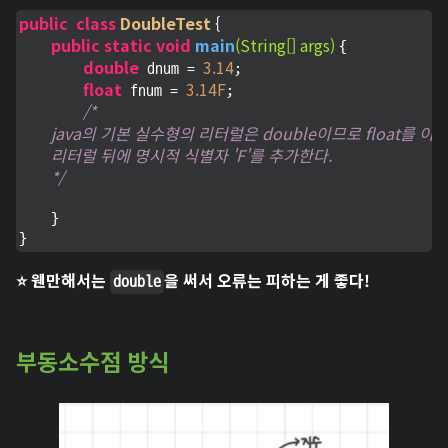
public
class
DoubleTest
 {
public
static
void
main
(String[] args)
{

double
3.14
 dnum = 
;

float
3.14F
 fnum = 
;

/*

        java의 기본 실수형의 리터럴은 double이므로 float를 
        리터럴 뒤에 명시적 식별자 'F'를 추가한다.

        */
    }

}
⭐ 웬만해서는
을 써서 오류는 피하는 게 좋다!
double
부동소수점 방식