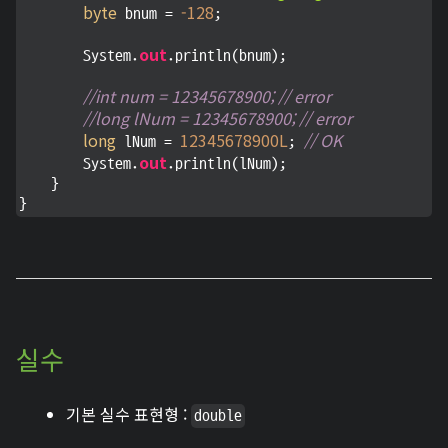
byte
-128
 bnum = 
;

out
        System.
.println(bnum);

//int num = 12345678900; // error
//long lNum = 12345678900; // error
long
12345678900L
// OK
 lNum = 
; 
out
        System.
.println(lNum);

    }

}
실수
기본 실수 표현형 :
double