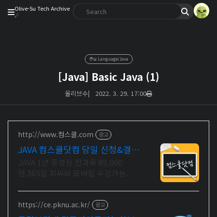
Olive-Su Tech Archive
☄︎
🧑‍💻 Language/Java
[Java] Basic Java (1)
올리브수
|
2022. 3. 29. 17:00
http://www.컴스쿨.com
광고
JAVA 컴스쿨닷컴 당일 신청&결제
시 기프티콘!
JAVA 1년 동영상 전과목 89,000
원,365일 피씨와 모바일 수강가능.
https://ce.pknu.ac.kr/
광고