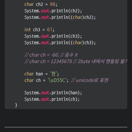
char
66
 ch2 = 
;

out
        System.
.println(ch2);

out
char
        System.
.println((
)ch2);

int
67
 ch3 = 
;

out
        System.
.println(ch3);

out
char
        System.
.println((
)ch3);

// char ch = -66; // 음수 X
// char ch = 12345678 // 2byte 내에서 핸들링 불
char
'한'
 han = 
;

char
'\uD55C'
// unicode로 표현
 ch = 
; 
out
        System.
.println(han);

out
        System.
.println(ch);

    }