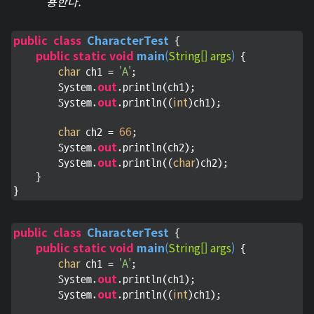
용한다.
public
class
CharacterTest
 {

public
static
void
main
(
String[] args
)
 {

char
'A'
 ch1 = 
;

out
        System.
.println(ch1);

out
int
        System.
.println((
)ch1);

char
66
 ch2 = 
;

out
        System.
.println(ch2);

out
char
        System.
.println((
)ch2);

    }

}
public
class
CharacterTest
 {

public
static
void
main
(
String[] args
)
 {

char
'A'
 ch1 = 
;

out
        System.
.println(ch1);

out
int
        System.
.println((
)ch1);
