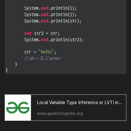
out
        System.
.println(i);

out
        System.
.println(j);

out
        System.
.println(str);

var
 str2 = str;

out
        System.
.println(str2);

"hello"
        str = 
;

// str = 3; // error
    }

}
Local Variable Type Inference or LVTI in Java 10 - GeeksforGeeks
www.geeksforgeeks.org