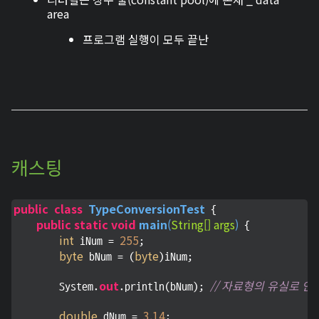
area
프로그램 실행이 모두 끝난
캐스팅
public
class
TypeConversionTest
 {

public
static
void
main
(
String[] args
)
 {

int
255
 iNum = 
;

byte
byte
 bNum = (
)iNum;

out
// 자료형의 유실로 인
        System.
.println(bNum); 
double
3.14
 dNum = 
;
