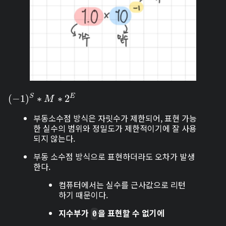
(
(
−
−
1
)
1
S
)
∗
M
∗
∗
2
E
∗
2
E
S
M
부동소수점 방식은 자릿수가 제한되어, 표현 가능
한 실수의 범위와 정밀도가 제한적이기에 잘 사용
되지 않는다.
부동 소수점 방식으로 표현하더라도 오차가 발생
한다.
컴퓨터에서는 실수를 근사값으로 리턴
하기 때문이다.
지수부가
을 표현할 수 없기에
0