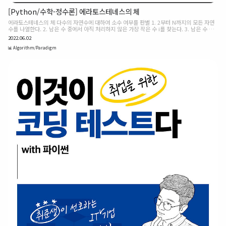
[Python/수학-정수론] 에라토스테네스의 체
에라토스테네스의 체 다수의 자연수에 대하여 소수 여부를 판별 1. 2부터 N까지의 모든 자연
수를 나열한다. 2. 남은 수 중에서 아직 처리하지 않은 가장 작은 수 i를 찾는다. 3. 남은 수 중
에서 i의 배수를 모두 제거한다.(i는 제거하지 않는다.) 4. 더 이상 반복할 수 없을 때까지 2번
2022.06.02
과 3번의 과정을 반복한다. 이후 남아있는 수들은 모두 소수가 된다. python 구현 코드
import math n = 1000 array = [True for _ in range(n + 1)] # 소수일 경우 True, 소수
📊 Algorithm/Paradigm
가 아닐 경우 False로 표현 for i in range(2, int(math.sqrt(n)) + 1): if array[i] == True:
j = 2 while i * j m c. a >..