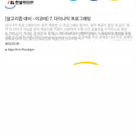
[알고리즘 대비 - 이코테] 7. 다이나믹 프로그래밍
다이나믹 프로그래밍(DP) 동적 계획법 💡 프로그래밍 분야의 '동적 메모리 할당'과 같은 '동
적'의 의미가 아님을 유의 메모리를 적절히 사용하여 수행 시간 효율성을 비약적으로 향상시키
는 방법 이미 계산된 결과(작은 문제)는 별도의 메모리 영역에 저장 └ 불필요한 계산을 줄임
=
+
,
=
1
,
=
1
피보나치 수열의 점화식 피보나치 수열처럼 수열
a
n
=
a
n
−
1
+
a
n
−
2
,
a
1
=
1
,
a
2
=
1
a
a
a
a
a
−
1
−
2
1
2
n
n
n
사용 조건 최적 부분 구조(Optimal Substructure) 큰 문제를 작은 문제로 나눠 작은 문제의
형태로 나타나는 경우가 많으므로 배열이나 리스트를 이..
답을 모아 큰 문제를 해결 중복되는 부분 문제(Overlapping Subproblem) 동일한 작은 문
2022.03.30
제를 반복적으로 해결 Example. 피보나치 수열
📊 Algorithm/Paradigm