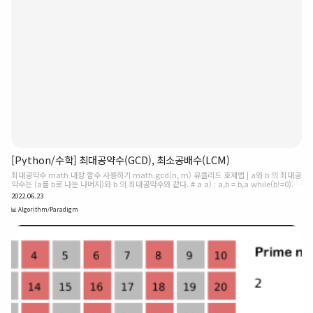
[Python/수학] 최대공약수(GCD), 최소공배수(LCM)
최대공약수 math 내장 함수 사용하기 math.gcd(n, m) 유클리드 호제법 | a와 b 의 최대공
약수는 (a를 b로 나눈 나머지)와 b 의 최대공약수와 같다. # a a) : a,b = b,a while(b!=0):
a=a%b a,b=b,a 큰 수를 작은 수로 나누고 나누어 떨어질 때까지 계속 반복 최소공배수
2022.06.23
math 내장 함수 사용하기 math.lcm(n, m) python 3.9부터 지원된다! 직접 구현하기
import math def lcm(a,b): return (a * b) // math.gcd(a,b)
📊 Algorithm/Paradigm