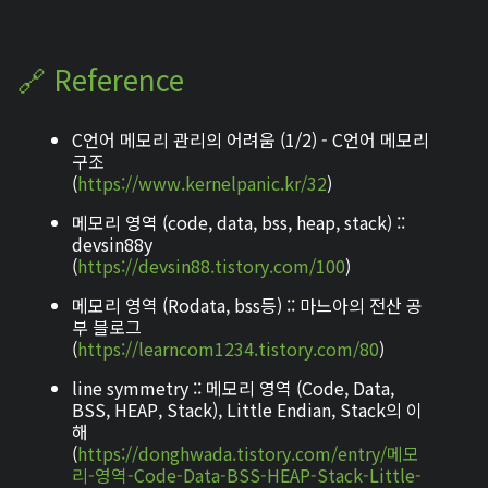
🔗 Reference
C언어 메모리 관리의 어려움 (1/2) - C언어 메모리
구조
(
https://www.kernelpanic.kr/32
)
메모리 영역 (code, data, bss, heap, stack) ::
devsin88y
(
https://devsin88.tistory.com/100
)
메모리 영역 (Rodata, bss등) :: 마느아의 전산 공
부 블로그
(
https://learncom1234.tistory.com/80
)
line symmetry :: 메모리 영역 (Code, Data,
BSS, HEAP, Stack), Little Endian, Stack의 이
해
(
https://donghwada.tistory.com/entry/메모
리-영역-Code-Data-BSS-HEAP-Stack-Little-