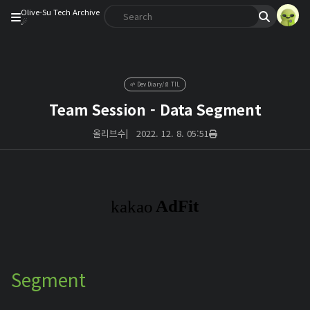
Olive-Su Tech Archive
☄︎
🌱 Dev Diary/📄 TIL
Team Session - Data Segment
올리브수
|
2022. 12. 8. 05:51
Segment