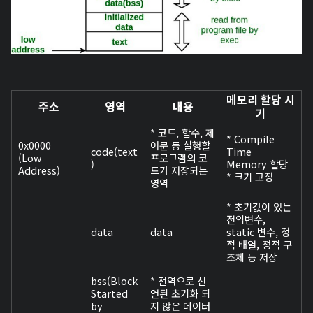
메모리 할당 시
주소
영역
내용
기
* 코드, 함수, 제
* Compile
0x0000
어문 등 실행할
code(text
Time
(Low
프로그램의 코
)
Memory 할당
Address)
드가 저장되는
* 크기 고정
영역
* 초기값이 있는
전역변수,
data
data
static 변수, 정
적 배열, 정적 구
조체 등 저장
bss(Block
* 전역으로 선
Started
언된 초기화 되
by
지 않은 데이터