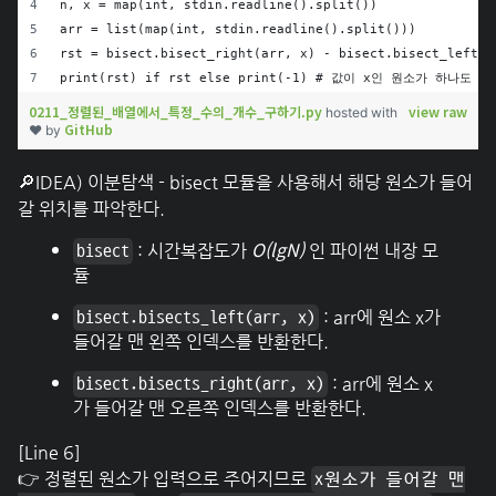
n, x = map(int, stdin.readline().split())
arr = list(map(int, stdin.readline().split()))
rst = bisect.bisect_right(arr, x) - bisect.bisect_left(a
print(rst) if rst else print(-1) # 값이 x인 원소가 하나도 
0211_정렬된_배열에서_특정_수의_개수_구하기.py
view raw
hosted with
GitHub
❤ by
🔎IDEA) 이분탐색 - bisect 모듈을 사용해서 해당 원소가 들어
갈 위치를 파악한다.
O(lgN)
: 시간복잡도가
인 파이썬 내장 모
bisect
듈
: arr에 원소 x가
bisect.bisects_left(arr, x)
들어갈 맨 왼쪽 인덱스를 반환한다.
: arr에 원소 x
bisect.bisects_right(arr, x)
가 들어갈 맨 오른쪽 인덱스를 반환한다.
[Line 6]
👉 정렬된 원소가 입력으로 주어지므로
x원소가 들어갈 맨