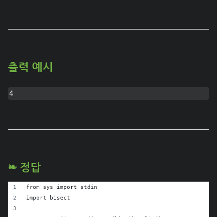
출력 예시
4
❧ 정답
from sys import stdin
import bisect