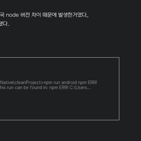
 node 버전 차이 때문에 발생한거였다,,
다..
ct Native\cleanProject>npm run android npm ERR!
his run can be found in: npm ERR! C:\Users...