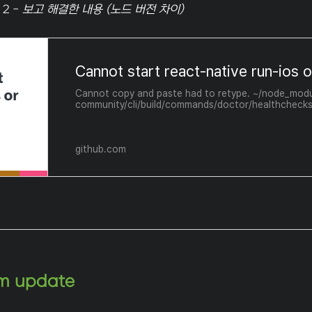
 2 -
보고 해결한 내용 (노드 버전 차이)
Cannot copy and paste had to retype. ~/node_modu
community/cli/build/commands/doctor/healthchecks/i
token { at createScript (vm.js:80...
github.com
m update