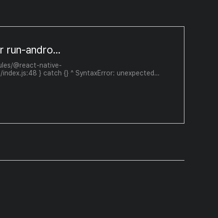
Cannot start react-native run-ios or run-android after initializing · Issue #31284 · facebook/react-native
les/@react-native-
ndex.js:48 } catch {} ^ SyntaxError: unexpected