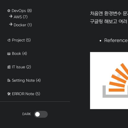
⚙️ DevOps
(8)
처음엔 환경변수 문
AWS
(7)
구글링 해보고 여러 
Docker
(1)
🎨 Project
(5)
Reference
📖 Book
(4)
📰 IT Issue
(2)
📝 Setting Note
(4)
🛠️ ERROR Note
(5)
DARK