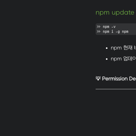
npm update
>> npm -v

>> npm i -g npm
npm 현재 
npm 업데
💡
Permission De