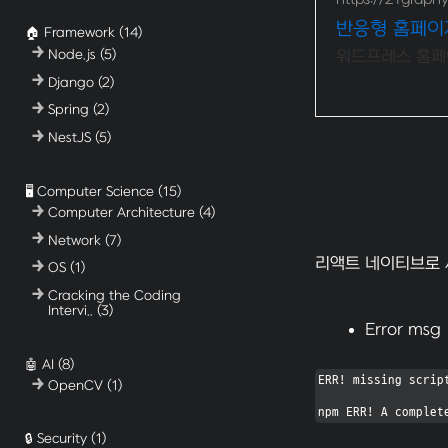
반응형 홈페이
🏠 Framework
(14)
Node.js
(5)
워드프레스 홈페이
Django
(2)
Spring
(2)
NestJS
(5)
🖥️ Computer Science
(15)
Computer Architecture
(4)
Network
(7)
리액트 네이티브로 
OS
(1)
Cracking the Coding
Intervi..
(3)
Error msg
🤖 AI
(8)
ERR! missing script
OpenCV
(1)
npm ERR! A complet
🔒 Security
(1)