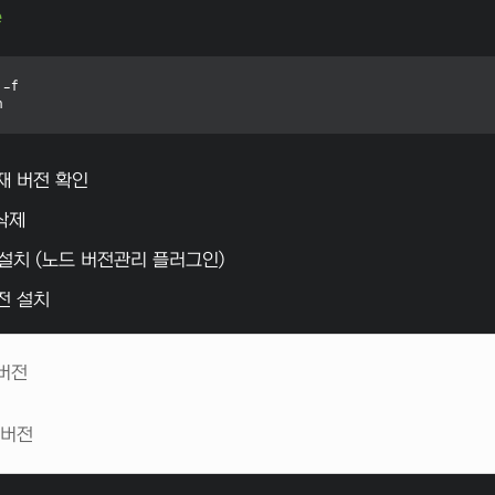
e
-f



현재 버전 확인
삭제
 설치 (노드 버전관리 플러그인)
버전 설치
 최신버전
전
안정버전