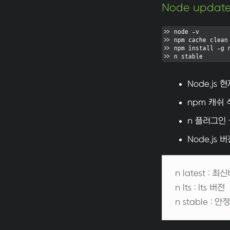
Node updat
>> node -v

>> npm cache clean 
>> npm install -g n
>> n stable
Node.js 
npm 캐쉬 
n 플러그인
Node.js 
n latest :
n lts : lts 버
n stable : 