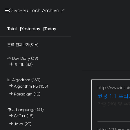
Olive-Su Tech Archive ☄︎
Total
Yesterday
Today
분류 전체보기
(316)
🌱 Dev Diary
(39)
📄 TIL
(33)
📊 Algorithm
(169)
Algorithm PS
(155)
http://www.inspir
Paradigm
(13)
코딩 1:1 프
각종 언어 및 수험
🧑‍💻 Language
(41)
C·C++
(18)
Java
(23)
https://21graph