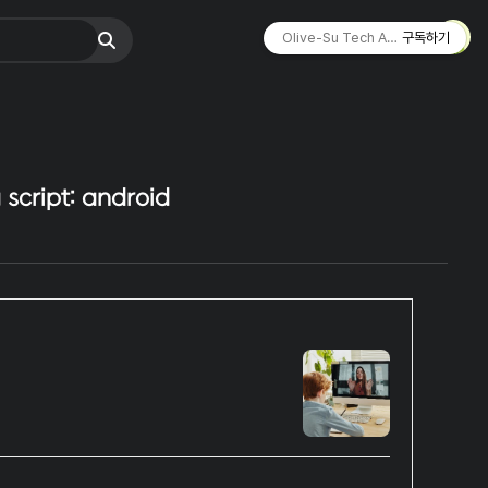
Olive-Su Tech Archive ☄︎
구독하기
script: android