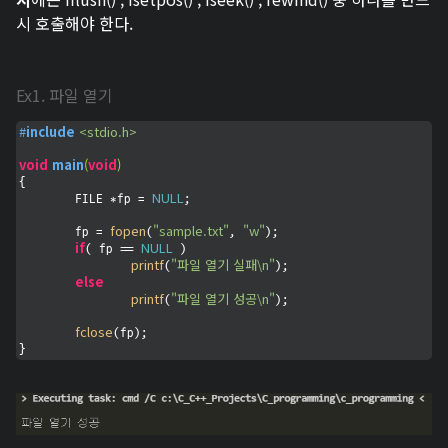
시 호출해야 한다.
Ex1. 파일 열기
#
include
<stdio.h>
void
main
(
void
)
{

NULL
	FILE *fp = 
;

fopen
"sample.txt"
"w"
	fp = 
(
, 
);

if
NULL
( fp == 
 )

printf
"파일 열기 실패\n"
(
);

else
printf
"파일 열기 성공\n"
(
);

fclose
(fp);

}