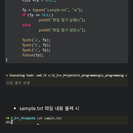
	FILE *fp = 
;

fopen
"sample.txt"
"w"
	fp = 
(
, 
);

if
NULL
 (fp == 
)

printf
"파일 열기 실패\n"
(
);

else
printf
"파일 열기 성공\n"
(
);

fputc
'a'
(
, fp);

fputc
'b'
(
, fp);

fputc
'c'
(
, fp);

fclose
(fp);

}
sample.txt
파일 내용 출력 시