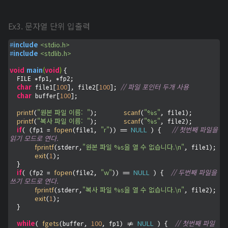
Ex3. 문자열 단위 입출력
#
include
<stdio.h>
#
include
<stdlib.h>
void
main
(
void
)
{

  FILE *fp1, *fp2;

char
100
100
// 파일 포인터 두개 사용
 file1[
], file2[
]; 
char
100
 buffer[
];

printf
"원본 파일 이름:  "
scanf
"%s"
(
);	
(
, file1);	

printf
"복사 파일 이름:  "
scanf
"%s"
(
);	
(
, file2);	

if
fopen
"r"
NULL
// 첫번째 파일을 
( (fp1 = 
(file1, 
)) == 
 ) {   
읽기 모드로 연다.
fprintf
"원본 파일 %s을 열 수 없습니다.\n"
(stderr,
, file1);

exit
1
(
);

  }

if
fopen
"w"
NULL
// 두번째 파일을 
( (fp2 = 
(file2, 
)) == 
 ) {  
쓰기 모드로 연다.
fprintf
"복사 파일 %s을 열 수 없습니다.\n"
(stderr,
, file2);

exit
1
(
);

  }

while
fgets
100
NULL
// 첫번째 파일
( 
(buffer, 
, fp1) != 
 ) {  