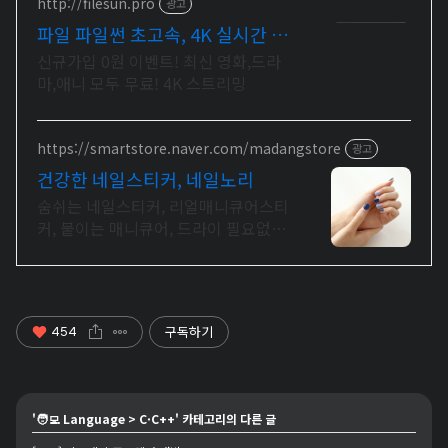
http://filesun.pro
광고
파일 파일썬 초고속, 4K 실시간 보
기!
신규가입 0원 이벤트! 최신 영화,드라
마,애니 모두 무료! 4K 스트리밍
https://smartstore.naver.com/madangstore
광고
건강한 네일스티커, 네일노리
숨쉬는 네일스티커, 리얼매니큐어스티
커, 붙이는 매니큐어, 드라이 필요없는
매니큐어
구독하기
454
'
🧑‍💻 Language
>
C·C++
' 카테고리의 다른 글