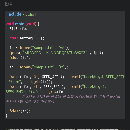
Ex4
#
include
<stdio.h>
void
main
(
void
)
{

  FILE *fp;

char
100
 buffer[
];

fopen
"sample.txt"
"wt"
  fp = 
(
, 
);       

fputs
"ABCDEFGHIJKLMNOPQRSTUVWXYZ"
( 
 , fp );

fclose
(fp);

fopen
"sample.txt"
"rt"
  fp = 
(
, 
);       

fseek
3
printf
"fseek(fp, 3, SEEK_SET) 
( fp , 
 , SEEK_SET );	
(
= %c \n"
fgetc
,    
(fp));

fseek
-1
printf
"fseek(fp, -1, 
( fp , 
 , SEEK_END );	
(
SEEK_END) = %c \n"
fgetc
,  
(fp));

// SEEK_END 는 파일의 맨 끝을 가리키므로 맨 마지막 문자를 
출력하려면 -1을 해주어야 한다.
fclose
(fp);

}