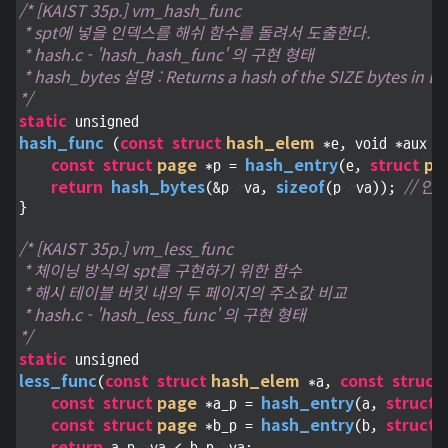
/* [KAIST 35p.] vm_hash_func 

 * spt에 넣을 인덱스를 해쉬 함수를 돌려서 도출한다.

 * hash.c - 'hash_hash_func' 의 구현 형태

 * hash_bytes 설명 : Returns a hash of the SIZE bytes in B
*/
static
hash_func
const
struct
hash_elem
 (
 *e, void *aux UN
const
struct
page
hash_entry
struct
pa
 *p = 
(e, 
return
hash_bytes
->
sizeof
->
// 인
(&p
va, 
(p
va)); 
}

/* [KAIST 35p.] vm_less_func 

 * 체이닝 방식의 spt를 구현하기 위한 함수

 * 해시 테이블 버킷 내의 두 페이지의 주소값 비교

 * hash.c - 'hash_less_func' 의 구현 형태

*/
static
less_func
const
struct
hash_elem
const
struct
(
 *a, 
const
struct
page
hash_entry
struct
 *a_p = 
(a, 
const
struct
page
hash_entry
struct
 *b_p = 
(b, 
return
->
->