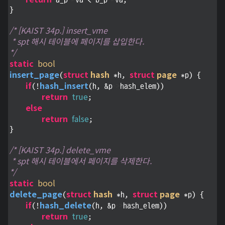
 a_p
va < b_p
va;

}

/* [KAIST 34p.] insert_vme

 * spt 해시 테이블에 페이지를 삽입한다.

*/
static
bool
insert_page
struct
hash
struct
page
(
 *h, 
 *p) {

if
hash_insert
->
(!
(h, &p
hash_elem))

return
true
;

else
return
false
;

}

/* [KAIST 34p.] delete_vme

 * spt 해시 테이블에서 페이지를 삭제한다.

*/
static
bool
delete_page
struct
hash
struct
page
(
 *h, 
 *p) {

if
hash_delete
->
(!
(h, &p
hash_elem))

return
true
;
