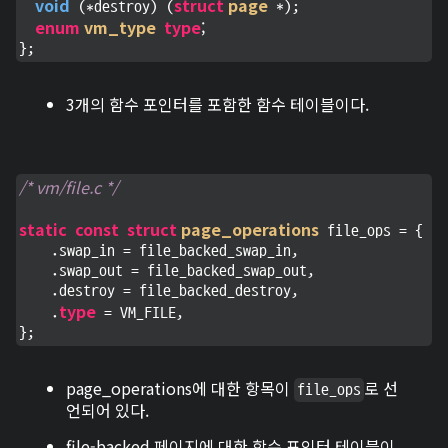
void
struct
page
 (*destroy) (
 *);

enum
vm_type
type
;
};
3개의 함수 포인터를 포함한 함수 테이블이다.
/* vm/file.c */
static
const
struct
page_operations
 file_ops = {

    .swap_in = file_backed_swap_in,

    .swap_out = file_backed_swap_out,

    .destroy = file_backed_destroy,

type
    .
 = VM_FILE,

};
page_operations에 대한 항목이
로 선
file_ops
언되어 있다.
file-backed 페이지에 대한 함수 포인터 테이블이