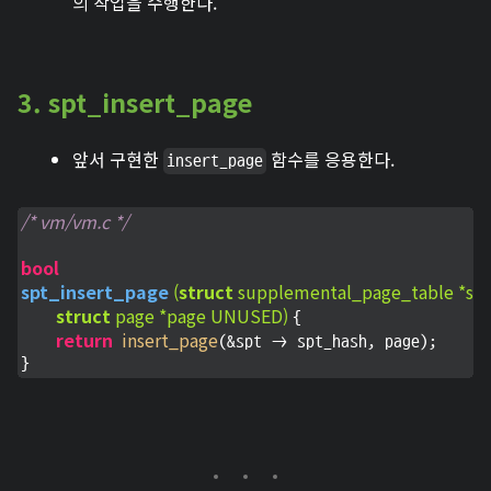
의 작업을 수행한다.
3. spt_insert_page
앞서 구현한
함수를 응용한다.
insert_page
/* vm/vm.c */
bool
spt_insert_page
(
struct
 supplemental_page_table *sp
struct
 page *page UNUSED)
{

return
insert_page
(&spt -> spt_hash, page);

}