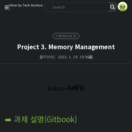
Olive-Su Tech Archive
☄︎
🌱 Dev Diary/📄 TIL
Project 3. Memory Management
올리브수
|
2023. 1. 19. 19:06
➡️ 과제 설명(Gitbook)