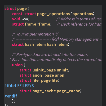
struct
page
 {
const
struct
page_operations
 *
operations
;
void
/* Address in terms of user s
 *va;              
struct
frame
 *
frame
;
/* Back reference for frame 
/* Your implementation */
/*------------------------- [P3] Memory Management -------
struct
hash_elem
hash_elem
;
/* Per-type data are binded into the union.

     * Each function automatically detects the current unio
union
 {
struct
uninit_page
uninit
;
struct
anon_page
anon
;
struct
file_page
file
;
#
ifdef
 EFILESYS
struct
page_cache
page_cache
;
#
endif
    };

};