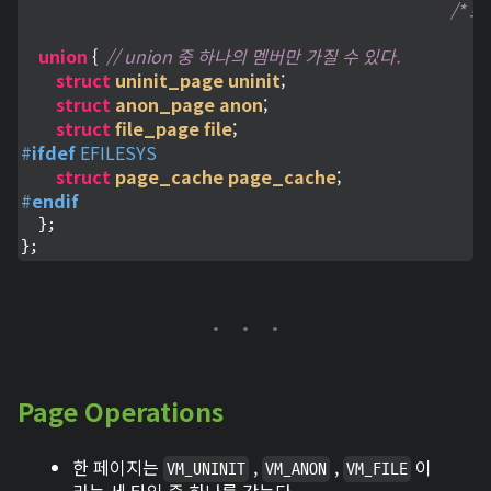
/* 
union
 {
// union 중 하나의 멤버만 가질 수 있다.
struct
uninit_page
uninit
;
struct
anon_page
anon
;
struct
file_page
file
;
#
ifdef
 EFILESYS
struct
page_cache
page_cache
;
#
endif
  };

};
Page Operations
한 페이지는
,
,
이
VM_UNINIT
VM_ANON
VM_FILE