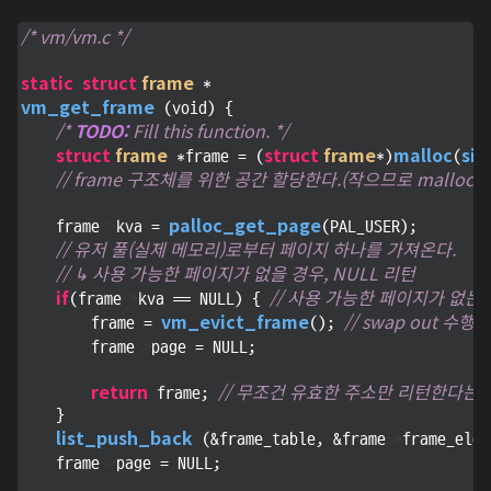
/* vm/vm.c */
static
struct
frame
vm_get_frame
 (void) {

/* 
TODO:
 Fill this function. */
struct
frame
struct
frame
malloc
siz
 *frame = (
*)
(
// frame 구조체를 위한 공간 할당한다.(작으므로 malloc으로 _
->
palloc_get_page
    frame
kva = 
(PAL_USER); 

// 유저 풀(실제 메모리)로부터 페이지 하나를 가져온다. 
// ↳ 사용 가능한 페이지가 없을 경우, NULL 리턴
if
->
// 사용 가능한 페이지가 없는
(frame
kva == NULL) { 
vm_evict_frame
// swap out 수
        frame = 
(); 
->
        frame
page = NULL;

return
// 무조건 유효한 주소만 리턴한다는 말
 frame; 
    }

list_push_back
->
 (&frame_table, &frame
frame_elem
->
    frame
page = NULL;
