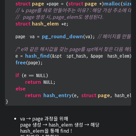
struct
page
struct
page
malloc
sizeo
 *page = (
 *)
(
// ↳ page를 새로 만들어주는 이유? : 해당 가상 주소에 
//   page 생성 시, page_elem도 생성된다.
struct
hash_elem
 *e;

->
pg_round_down
// 페이지를 만들
    page
va = 
(va); 
/* e와 같은 해시값을 갖는 page를 spt에서 찾은 다음 해당 h
hash_find
->
->
    e = 
(&spt
spt_hash, &page
hash_elem);

free
(page);

if
 (e == NULL)

return
 NULL;

else
return
hash_entry
struct
page
(e, 
, hash_ele
}
va → page 과정을 위해
page 생성 → hash_elem 생성 → 해당
hash_elem을 통해 find !