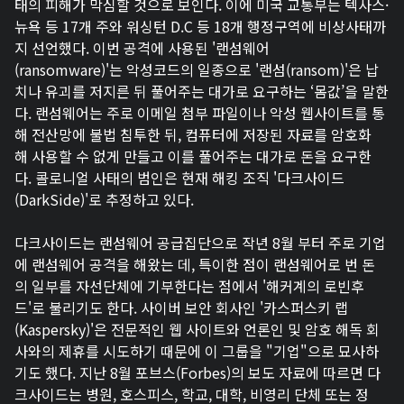
태의 피해가 막심할 것으로 보인다. 이에 미국 교통부는 텍사스·
뉴욕 등 17개 주와 워싱턴 D.C 등 18개 행정구역에 비상사태까
지 선언했다. 이번 공격에 사용된 '랜섬웨어
(ransomware)'는 악성코드의 일종으로 '랜섬(ransom)'은 납
치나 유괴를 저지른 뒤 풀어주는 대가로 요구하는 ‘몸값’을 말한
다. 랜섬웨어는 주로 이메일 첨부 파일이나 악성 웹사이트를 통
해 전산망에 불법 침투한 뒤, 컴퓨터에 저장된 자료를 암호화
해 사용할 수 없게 만들고 이를 풀어주는 대가로 돈을 요구한
다. 콜로니얼 사태의 범인은 현재 해킹 조직 '다크사이드
(DarkSide)'로 추정하고 있다.
다크사이드는 랜섬웨어 공급집단으로 작년 8월 부터 주로 기업
에 랜섬웨어 공격을 해왔는 데, 특이한 점이 랜섬웨어로 번 돈
의 일부를 자선단체에 기부한다는 점에서 '해커계의 로빈후
드'로 불리기도 한다. 사이버 보안 회사인 '카스퍼스키 랩
(Kaspersky)'은 전문적인 웹 사이트와 언론인 및 암호 해독 회
사와의 제휴를 시도하기 때문에 이 그룹을 "기업"으로 묘사하
기도 했다. 지난 8월 포브스(Forbes)의 보도 자료에 따르면 다
크사이드는 병원, 호스피스, 학교, 대학, 비영리 단체 또는 정