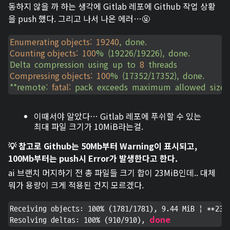
동하지 않을 까 하는 생각에 Gitlab 레포에 Github 작업 상황
을 push 했다. 그리고 나서 나온 에러…🤬
Enumerating objects:
19240
,
done.
Counting objects:
100
%
(19226/19226),
done.
Delta
compression
using
up
to
8
threads
Compressing objects:
100
%
(17352/17352),
done.
**remote:
fatal:
pack
exceeds
maximum
allowed
size*
이때서야 알았다… Gitlab 레포에 푸쉬할 수 있는
최대 파일 크기가 10MiB라는걸.
💡 참고로 Github는 50Mb부터 Warning이 표시되고,
100Mb부터는 push시 Error가 발생한다고 한다.
ai 브랜치 머지하기 전 총 파일들 크기 합이 23MiB인데.. 대체
뭐가 용량이 크게 적용된 건지 모르겠다.
Receiving objects: 100% (1781/1781), 9.44 MiB | **23.
done
Resolving deltas: 100% (910/910), 