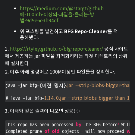
https://medium.com/@stargt/github
에-100mb-이상의-파일을-올리는-방
법-9d9e6e3b94ef
위 포스팅을 발견하고
BFG Repo-Cleaner
를 적
용해봤다.
1.
https://rtyley.github.io/bfg-repo-cleaner/
공식 사이트
에서 제공하는 jar 파일을 최적화하려는 타겟 디렉토리의 상위
에 설치한다
2. 이후 아래 명령어로 100M이상인 파일들을 정리한다.
.jar
--strip-blobs-bigger-than
java -jar bfg-{버전 명시}
1.14
0
.jar
--strip-blobs-bigger-than
10
# java -jar bfg-
.
M
3. 아래와 같은 출력이 나오면 성공! ✨
by
!
This repo has been processed 
 The BFG before
 Will 
of
old
-
wit
Completed prune 
 objects 
 will now proceed 