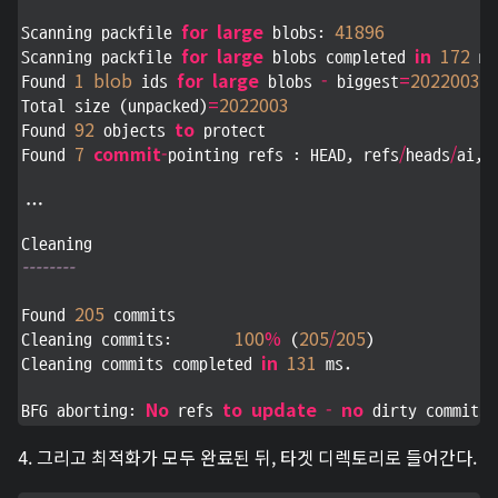
for
large
41896
Scanning packfile 
 blobs: 
for
large
in
172
Scanning packfile 
 blobs completed 
 ms
1
blob
for
large
-
=
2022003
Found 
 ids 
 blobs 
 biggest
 s
=
2022003
Total size (unpacked)
92
to
Found 
 objects 
 protect

7
commit
-
/
/
Found 
pointing refs : HEAD, refs
heads
ai, 
...

--------
205
Found 
 commits

100
%
205
/
205
Cleaning commits:       
 (
)

in
131
Cleaning commits completed 
 ms.

No
to
update
-
no
BFG aborting: 
 refs 
 dirty commits 
4. 그리고 최적화가 모두 완료된 뒤, 타겟 디렉토리로 들어간다.