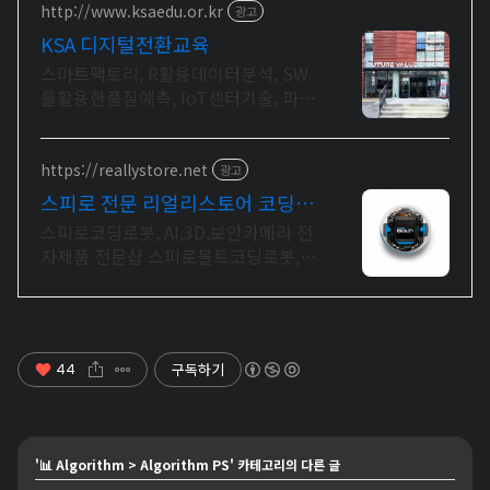
http://www.ksaedu.or.kr
광고
KSA 디지털전환교육
스마트팩토리, R활용데이터분석, SW
를활용한품질예측, IoT센터기술, 파이
썬활용
https://reallystore.net
광고
스피로 전문 리얼리스토어 코딩교
육을 쉽고 재밌게
스피로코딩로봇, AI,3D,보안카메라 전
자제품 전문샵 스피로볼트코딩로봇,
스피로볼트파워팩, 스피로미니등 스피
로 전문몰
구독하기
44
'
📊 Algorithm
>
Algorithm PS
' 카테고리의 다른 글