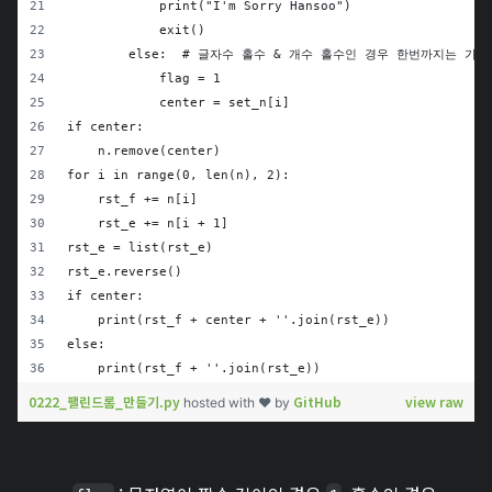
            print("I'm Sorry Hansoo")
            exit()
        else:  # 글자수 홀수 & 개수 홀수인 경우 한번까지는 가능
            flag = 1
            center = set_n[i]
if center:
    n.remove(center)
for i in range(0, len(n), 2):
    rst_f += n[i]
    rst_e += n[i + 1]
rst_e = list(rst_e)
rst_e.reverse()
if center:
    print(rst_f + center + ''.join(rst_e))
else:
    print(rst_f + ''.join(rst_e))
0222_팰린드롬_만들기.py
GitHub
view raw
hosted with ❤ by