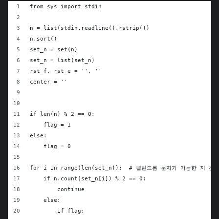
from sys import stdin
n = list(stdin.readline().rstrip())
n.sort()
set_n = set(n)
set_n = list(set_n)
rst_f, rst_e = '', ''
center = ''
if len(n) % 2 == 0:
    flag = 1
else:
    flag = 0
for i in range(len(set_n)):  # 팰린드롬 문자가 가능한 지 검
    if n.count(set_n[i]) % 2 == 0:
        continue
    else:
        if flag: