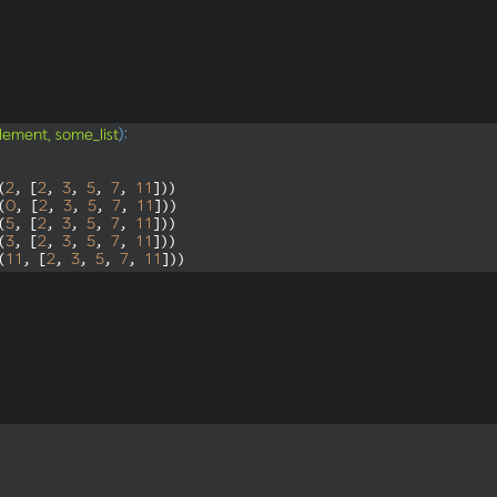
lement, some_list
):
2
2
3
5
7
11
(
, [
, 
, 
, 
, 
0
2
3
5
7
11
(
, [
, 
, 
, 
, 
5
2
3
5
7
11
(
, [
, 
, 
, 
, 
3
2
3
5
7
11
(
, [
, 
, 
, 
, 
11
2
3
5
7
11
(
, [
, 
, 
, 
, 
]))