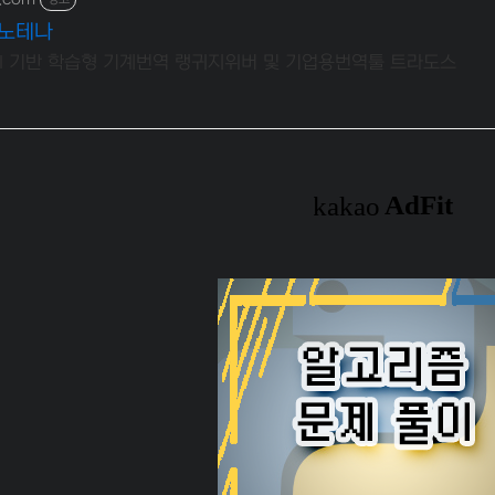
이노테나
AI 기반 학습형 기계번역 랭귀지위버 및 기업용번역툴 트라도스