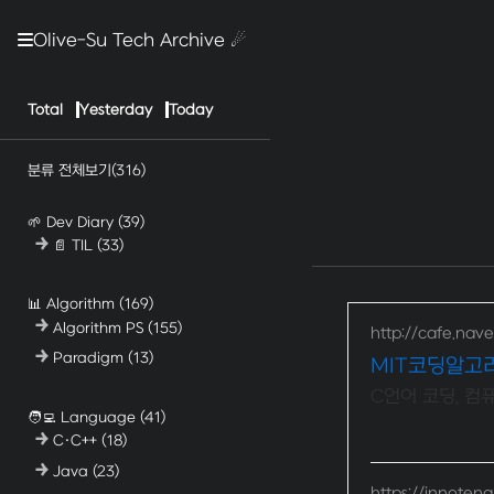
Olive-Su Tech Archive ☄︎
Total
Yesterday
Today
분류 전체보기
(316)
🌱 Dev Diary
(39)
📄 TIL
(33)
📊 Algorithm
(169)
Algorithm PS
(155)
http://cafe.nave
Paradigm
(13)
MIT코딩알고
C언어 코딩, 컴
🧑‍💻 Language
(41)
C·C++
(18)
Java
(23)
https://innoten