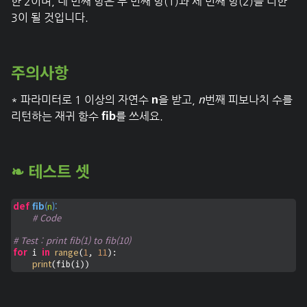
한 2이며, 네 번째 항은 두 번째 항(1)과 세 번째 항(2)을 더한
3이 될 것입니다.
주의사항
n
n
* 파라미터로 1 이상의 자연수
을 받고,
번째 피보나치 수를
fib
리턴하는 재귀 함수
를 쓰세요.
❧ 테스트 셋
def
fib
(
n
):
# Code
# Test : print fib(1) to fib(10)
for
in
range
1
11
 i 
(
, 
):

print
(fib(i))