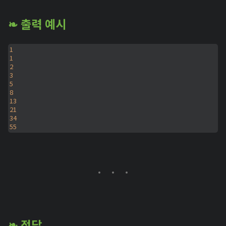
❧ 출력 예시
1
1
2
3
5
8
13
21
34
55
❧ 정답