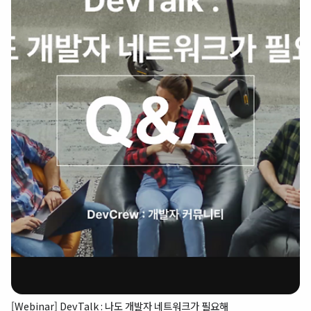
[Webinar] DevTalk : 나도 개발자 네트워크가 필요해