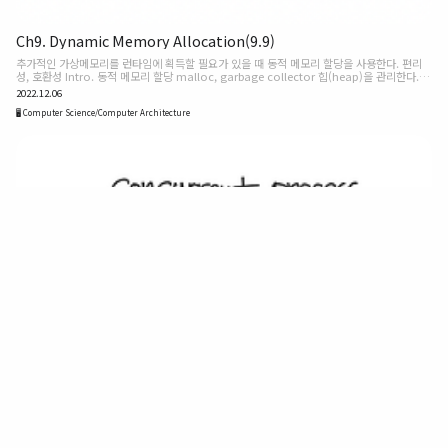
Ch9. Dynamic Memory Allocation(9.9)
추가적인 가상메모리를 런타임에 획득할 필요가 있을 때 동적 메모리 할당을 사용한다. 편리
성, 호환성 Intro. 동적 메모리 할당 malloc, garbage collector 힙(heap)을 관리한다. 프
로세스의 가상메모리 영역 초기화되지않은 데이터 영역 직후에 시작해서 위쪽(낮은 주소에서
2022.12.06
높은 주소로) 커지는 메모리 영역 각각의 프로세스에 대해서 커널은 힙의 꼭대기를 가리키는
변수 brk(break) 를 사용한다. 힙을 다양한 크기의 블록들의 집합으로 관리한다. 각 블록은 할
🖥️ Computer Science/Computer Architecture
당 or 가용한 가상메모리의 연속적인 묶음이다. 할당된 블록 : 응용하기 위해 명시적으로 보존
된다. Ex. C의 malloc으로 동적 메모리가 할당된 상태 할당된 블록은 메모리 할당기에 자신
에 의해 ‘명시적(..