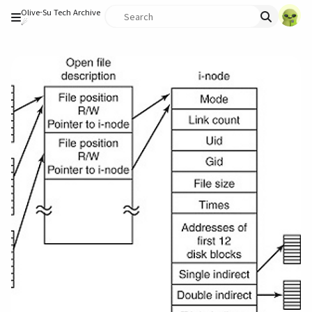
Olive-Su Tech Archive
☄︎