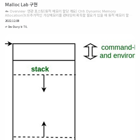
Malloc Lab 구현
☁️ Overview- 연관 포스팅(동적 메모리 할당 개요) Ch9. Dynamic Memory
Allocation(9.9)추가적인 가상메모리를 런타임에 획득할 필요가 있을 때 동적 메모리 할당을
사용한다. 편리성, 호환성 Intro. 동적 메모리 할당 malloc, garbage collector 힙(heap)
2022.12.08
을 관리한다. 프로세스의 가상메모리olive-su.tistory.com 📂 File structuremalloc-lab
├── Makefile # 테스트를 실행하는 makefile ├── README.md ├── clock.c
🌱 Dev Diary/📄 TIL
├── clock.h ├── config.h ├── fcyc.c ├── fcyc.h ├── fsecs.c ├──
fsec..