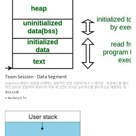
Team Session - Data Segment
Segment 메모리 보호를 수행하는 일반적인 방법 가운데 하나 💡 페이징 : 프로세스를 물리
적인 단위로 분할하여 메모리에 적재 세그먼트 방식은 논리주소를 물리주소로 매핑하는 방식
으로 구현한다. 세그먼트는 논리적인 단위로 메모리를 로드하기 때문에 메모리 보호가 쉽다.
2022.12.08
각 세그먼트들의 크기는 균일하지 않다. 컴파일러에 의해 자동적으로 프로그램이 로드될 때 세
그먼트가 나뉘게 된다. 간단히 말해서 메모리에 적재될 때 나뉘는 영역! Memory Structure
🌱 Dev Diary/📄 TIL
주소 영역 내용 메모리 할당 시기 0x0000 (Low Address) code(text) * 코드, 함수, 제어문
등 실행할 프로그램의 코드가 저장되는 영역 * Compile Time Memory 할당 * 크기 고정
data data * 초기값이 있는..