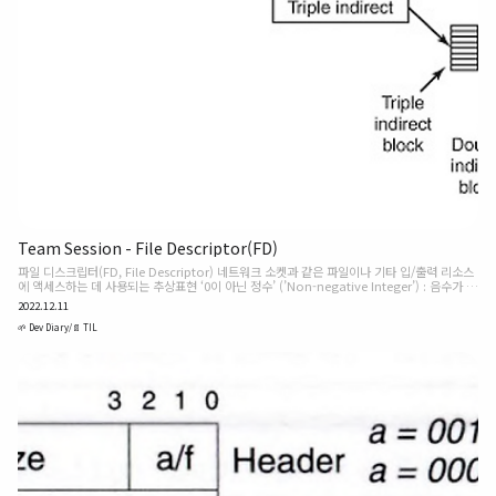
Team Session - File Descriptor(FD)
파일 디스크립터(FD, File Descriptor) 네트워크 소켓과 같은 파일이나 기타 입/출력 리소스
에 액세스하는 데 사용되는 추상표현 ‘0이 아닌 정수’ (’Non-negative Integer’) : 음수가 아
닌 0과 양수인 정수 값 음수는 오류 조건을 나타내기 위해 예약된다. 시스템으로부터 할당받은
2022.12.11
파일이나 소켓을 대표하는 정수 POSIX API 정수 값 이름 0 표준 입력(stdin) 1 표준 출력
(stdout) 2 표준 에러(stderr) 위의 3가지 디스크립터는 프로그램이 프로세스로 메모리에서
🌱 Dev Diary/📄 TIL
실행을 시작할 때 언제나 열린 채로 동작한다. ⚠️ 프로그램에서 파일 디스크립터를 참조할 때
는 번호를 쓸 수도 있지만 가능하면 ‘UNISTD.h’ 에 POSIX 이름을 쓰는 편이 좋다. 1. [fil..