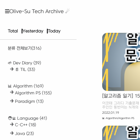
Olive-Su Tech Archive ☄︎
Total
Yesterday
Today
분류 전체보기
(316)
🌱 Dev Diary
(39)
📄 TIL
(33)
📊 Algorithm
(169)
Algorithm PS
(155)
[알고리즘 일기] 15
Paradigm
(13)
이코테 그리디 기출문제 
주인인 동빈이는 N개의 
동전을 이용하여 만들 수
2022.01.19
하는 프로그램을 작성하세요
🧑‍💻 Language
(41)
📊 Algorithm/Algorithm PS
각각 3원, 2원, 1원, 
합시다. 이때 동빈이가 
C·C++
(18)
은 8원이빈다. 또 다른 예
5원, 7원짜리(화폐 단
Java
(23)
가 만들 수 없는 양의 정
첫째 줄에는 동전의 개수