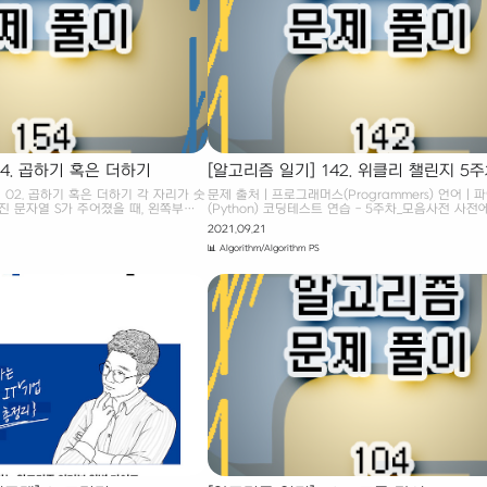
문자까지 뒤집으면 1111111이 되어서 2번 만에 모.
54. 곱하기 혹은 더하기
[알고리즘 일기] 142. 위클리 챌린지 5
사전
02. 곱하기 혹은 더하기 각 자리가 숫
문제 출처 | 프로그래머스(Programmers) 언어 | 
진 문자열 S가 주어졌을 때, 왼쪽부터
(Python) 코딩테스트 연습 - 5주차_모음사전 사전
숫자를 확인하며 숫자 사이에 'x' 혹은
모음 'A', 'E', 'I', 'O', 'U'만을 사용하여 만들 수 있는
2021.09.21
적으로 만들어질 수 있는 가장 큰 수를
의 모든 단어가 수록되어 있습니다. 사전에서 첫 번
📊 Algorithm/Algorithm PS
세요. 단, +보다 x를 먼저 계산하는
"A"이고, 그다음은 "AA"이며, 마지막 단어는 "UUU
, 모든 연산은 왼쪽에서부터 순서대로
programmers.co.kr 문제 설명 위클리 챌린지 5
 예를 들어 02984라는 문자열이 주
사전에 알파벳 모음 'A', 'E', 'I', 'O', 'U'만을 사용하
 큰 수는 ((((0 + 2) x 9) x 8) x
는, 길이 5 이하의 모든 단어가 수록되어 있습니다.
 만들어질 수 있는 가장 큰 수는 항상 20
번째 단어는 "A"이고, 그다음은 "AA"이며, 마지막 
 입력이 주어집니다. 입력 조건 첫째
"UUUUU"입니다. 단어 하나 word가 매개변수로 주
구성된 하나의 문자열 S가 주어집니다..
단어가..