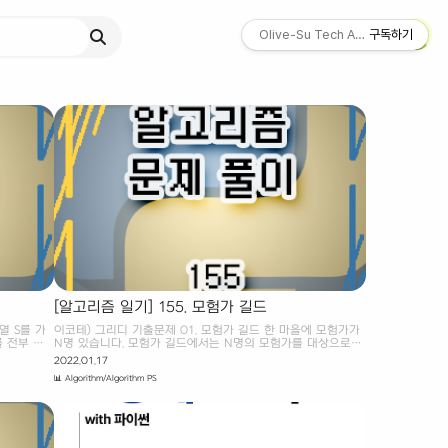
Olive-Su Tech Archive ☄︎
구독하기
[알고리즘 일기] 155. 모험가 길드
열 S를 가
이코테) 그리디 기출문제 01. 모험가 길드 한 마을에 모험가가
를 전부 같
N명 있습니다. 모험가 길드에서는 N명의 모험가를 대상으로
서 연속된
'공포도'를 측정했는데, '공포도'가 높은 모험가는 쉽게 공포를
2022.01.17
ekjoon
느껴 위험 상황에서 제대로 대처할 능력이 떨어집니다. 모험가
📊 Algorithm/Algorithm PS
 S를 가지
길드장인 동빈이는 모험가 그룹을 안전하게 구성하고자 공포도
 전부 같게
가 X인 모험가는 반드시 X명 이상으로 구성한 모험가 그룹에
연속된 하나
참여해야 여행을 떠날 수 있도록 규정했습니다. 동빈이는 최대
 1을 0으
몇 개의 모험가 그룹을 만들 수 있는지 궁금합니다. 동빈이를
01100 일
위해 N명의 모험가에 대한 정보가 주어졌을 때, 여행을 떠날 수
부터 5번째
있는 그룹 수의 최댓값을 구하는 프로그램을 작성하시오. 예를