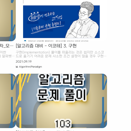
.
들어 N=5이고, 각 모험가의 공포도는 다음과 같다고 가정합시
다. 2 3 1 2 2 이때, 그룹 1..
주차_모음
[알고리즘 대비 - 이코테] 3. 구현
파이썬
구현(Implementation) 풀이를 떠올리는 것은 쉽지만 소스코
에 알파벳
드로 옮기기 어려운 문제 사소한 조건 설정이 많을 경우 구현하
, 길이 5 이하
기가 까다로움 알고리즘은 간단한데 코드가 지나칠 만큼 길어
2021.09.19
째 단어는
니는 문제 실수 연산을 다루고 특정 소수점 자리까지 출력해야
📊 Algorithm/Paradigm
UU"입니
하는 문제 문자열을 특정한 기준에 따라서 끊어 처리(파싱)해야
주차_모음사전
하는 문제 적절한 라이브러리를 찾아서 사용해야하는 문제 Ex.
여 만들 수 있
Itertools 라이브러리 : 모든 순열이나 조합을 찾는 라이브러리
 사전에서 첫
완전 탐색 : 모든 경우의 수를 주저 없이 다 계산하는 해결 방법
단어는
시뮬레이션 : 문제에서 제시한 알고리즘을 한 단계씩 차례대로
어질 때, 이
직접 수행해야하는 문제 유형 변수의 표현 범위 : 파이썬에서는
기본적으로 큰 수의 연산을 지원해주기 때문에 변수의 표현 범
위를 명시적으로 지정해주..