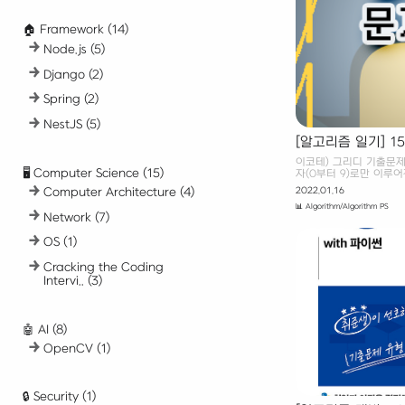
다. (1
🏠 Framework
(14)
Node.js
(5)
Django
(2)
Spring
(2)
NestJS
(5)
[알고리즘 일기] 1
이코테) 그리디 기출문제 
🖥️ Computer Science
(15)
자(0부터 9)로만 이루어
오른쪽으로 하나씩 모든 
2022.01.16
Computer Architecture
(4)
'+' 연산자를 넣어 결과
📊 Algorithm/Algorithm PS
구하는 프로그램을 작성하
Network
(7)
일반적인 방식과는 달리
이루어진다고 가정합니다.
OS
(1)
어지면, 만들어질 수 있는 가장
4) = 576입니다. 또한
Cracking the Coding
억 이하의 정수가 되도록
줄에 여러 개의 숫자로 
Intervi..
(3)
🤖 AI
(8)
OpenCV
(1)
🔒 Security
(1)