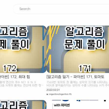
이썬] 172. 최대 힙
[알고리즘 일기 - 파이썬] 171. 토마토
 줄에 연산의 개수 N(1 ≤ N ≤
7569번: 토마토 첫 줄에는 상자의 크기를 나타내는
. 다음 N개의 줄에는 연산에 대한 정보
M,N과 쌓아올려지는 상자의 수를 나타내는 H가 주어
어진다. 만약 x가 자연수라면 배열에 x
은 상자의 가로 칸의 수, N은 상자의 세로 칸의 수를
2022.02.01
연산이고, x가 www.acmicpc.net
단, 2 ≤ M ≤ 100, 2 ≤ N ≤ 100, www.acmicpc
📊 Algorithm/Algorithm PS
대 힙 [파이썬(python) 풀이] 널리 잘 알
Baekjoon 7569. 토마토 [파이썬(python) 풀이]
힙이 있다. 최대 힙을 이용하여 다음과
토 농장에서는 토마토를 보관하는 큰 창고를 가지고 
로그램을 작성하시오. 배열에 자연수 x
토는 아래의 그림과 같이 격자모양 상자의 칸에 하나
장 큰 값을 출력하고, 그 값을 배열에서
음, 상자들을 수직으로 쌓아 올려서 창고에 보관한다
처음에 비어있는 배열에서 시작하게 된
관되는 토마토들 중에는 잘 익은 것도 있지만, 아직