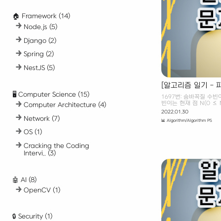
다. 입력 첫째 줄에 도시
K, 출발 도시의 번호 X가 
🏠 Framework
(14)
Node.js
(5)
Django
(2)
Spring
(2)
NestJS
(5)
[알고리즘 일기 - 
🖥️ Computer Science
(15)
1697번: 숨바꼭질 수빈
빈이는 현재 점 N(0 ≤ 
Computer Architecture
(4)
K(0 ≤ K ≤ 100,0
2022.01.30
할 수 있다. 만약, 수빈이의
Network
(7)
📊 Algorithm/Algorithm PS
Baekjoon 1697. 숨
동생과 숨바꼭질을 하고 있
OS
(1)
100,000)에 있고, 동생은
수빈이는 걷거나 순간이동
Cracking the Coding
X일 때 걷는다면 1초 후에
Intervi..
(3)
간이동을 하는 경우에는 
다. 수빈이와 동생의 위치.
🤖 AI
(8)
OpenCV
(1)
🔒 Security
(1)