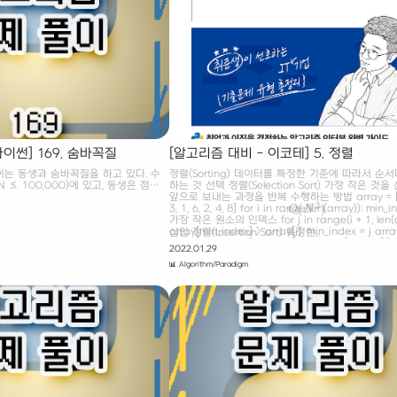
의 개수 N, 도로의 개수 M, 거리 정보
토마토들도 있을 수 있다. 보관 후 하루가 지나면, 
주어진다. (2 ≤ N ≤ ..
들의 인접한 곳에 있는 익지 않은 토마토들은 익은 토
파이썬] 169. 숨바꼭질
[알고리즘 대비 - 이코테] 5. 정렬
이는 동생과 숨바꼭질을 하고 있다. 수
정렬(Sorting) 데이터를 특정한 기준에 따라서 순
N ≤ 100,000)에 있고, 동생은 점
하는 것 선택 정렬(Selection Sort) 가장 작은 것
00)에 있다. 수빈이는 걷거나 순간이동을
앞으로 보내는 과정을 반복 수행하는 방법 array = [7, 
2
(
)
 위치가 X일 www.acmicpc.net
3, 1, 6, 2, 4, 8] for i in range(len(array)): min_i
O
N
O
(
N
2
)
바꼭질 [파이썬(python) 풀이] 수빈이는
가장 작은 원소의 인덱스 for j in range(i + 1, len(arr
다. 수빈이는 현재 점 N(0 ≤ N ≤
array[min_index] > array[j]: min_index = j array
삽입 정렬(Insertion Sort) 특정한..
 점 K(0 ≤ K ≤ 100,000)에 있다.
array[min_index] = array[min_index], array[i]
2022.01.29
을 할 수 있다. 만약, 수빈이의 위치가
print(array) 시간복잡도
 X-1 또는 X+1로 이동하게 된다. 순
📊 Algorithm/Paradigm
1초 후에 2*X의 위치로 이동하게 된
.