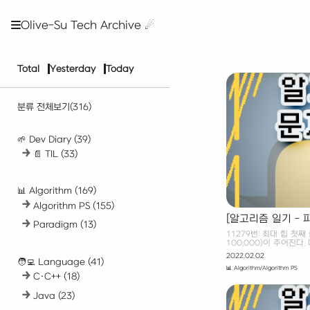
Olive-Su Tech Archive ☄︎
Total
Yesterday
Today
분류 전체보기
(316)
🌱 Dev Diary
(39)
📄 TIL
(33)
📊 Algorithm
(169)
Algorithm PS
(155)
[알고리즘 일기 - 파
Paradigm
(13)
11279번: 최대 힙 첫째
100,000)이 주어진다
를 나타내는 정수 x가 주
2022.02.02
🧑‍💻 Language
(41)
라는 값을 넣는(추가하는) 
📊 Algorithm/Algorithm PS
Baekjoon 11279. 최
C·C++
(18)
려진 자료구조 중 최대 
같은 연산을 지원하는 프
Java
(23)
를 넣는다. 배열에서 가
제거한다. 프로그램은 