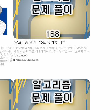
익은 토마토
대각선상에 집이 있는 경우는 연결된 것이 아니다. 는 을 단지
마토의..
별로 번호를 붙인 것이다. 지도를 입력하여 단지수를 출력하고..
[알고리즘 일기] 168. 유기농 배추
서대로 나열
1012번: 유기농 배추 차세대 영농인 한나는 강원도 고랭지에
을 선택해서
서 유기농 배추를 재배하기로 하였다. 농약을 쓰지 않고 배추를
5, 9, 0,
재배하려면 배추를 해충으로부터 보호하는 것이 중요하기 때문
2022.01.29
ndex = i #
에, 한나는 해충 방지에 www.acmicpc.net Baekjoon 18352.
📊 Algorithm/Algorithm PS
ay)): if
특정 거리의 도시 찾기 차세대 영농인 한나는 강원도 고랭지에
[i],
서 유기농 배추를 재배하기로 하였다. 농약을 쓰지 않고 배추를
 # Swap
재배하려면 배추를 해충으로부터 보호하는 것이 중요하기 때문
에, 한나는 해충 방지에 효과적인 배추흰지렁이를 구입하기로
결심한다. 이 지렁이는 배추근처에 서식하며 해충을 잡아 먹음
으로써 배추를 보호한다. 특히, 어떤 배추에 배추흰지렁이가 한
마리라도 살고 있으면 이 지렁이는 인접한 다른 배추로 이동할
수 있어, 그 배추들 역시 해..