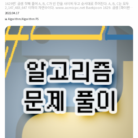
1629번: 곱셈 첫째 줄에 A, B, C가 빈 칸을 사이에 두고 순서대로 주어진다. A, B, C는 모두
2,147,483,647 이하의 자연수이다. www.acmicpc.net Baekjoon 1629. 곱셈 [파이썬
(python) - 분할정복] 자연수 A를 B번 곱한 수를 알고 싶다. 단 구하려는 수가 매우 커질 수
2022.04.17
있으므로 이를 C로 나눈 나머지를 구하는 프로그램을 작성하시오. 입력 첫째 줄에 A, B, C가
빈 칸을 사이에 두고 순서대로 주어진다. A, B, C는 모두 2,147,483,647 이하의 자연수이다.
📊 Algorithm/Algorithm PS
출력 첫째 줄에 A를 B번 곱한 수를 C로 나눈 나머지를 출력한다. 입력 예시 10 11 12 출력 예
시 4 ❧ 정답 🔎IDEA) 분할정복 완전탐색 풀이 : 시간초과 발생 짝수 일 경우..