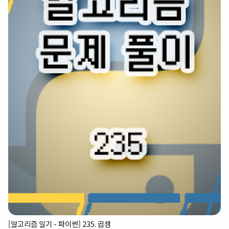
[알고리즘 일기 - 파이썬] 235. 곱셈