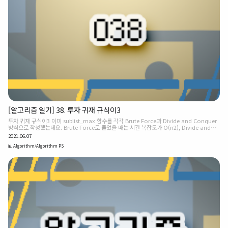
[알고리즘 일기] 38. 투자 귀재 규식이3
투자 귀재 규식이3 이미 sublist_max 함수를 각각 Brute Force과 Divide and Conquer
방식으로 작성했는데요. Brute Force로 풀었을 때는 시간 복잡도가 O(n2), Divide and
Conquer를 사용했을 때는 O(nlgn)였습니다. 이에는 시간 복잡도를 O(n)로 한 번 더 단축
2021.06.07
해보세요! ❧ 테스트 셋 def sublist_max(profits): # Code # Test
print(sublist_max([7, -3, 4, -8])) print(sublist_max([-2, -3, 4, -1, -2, 1, 5, -3, -1]))
📊 Algorithm/Algorithm PS
❧ 출력 예시 8 7 ❧ 정답 def sublist_max(profits): # max_profit_so_far : 현재 인덱스
이전까..