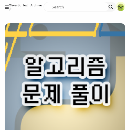
Olive-Su Tech Archive
☄︎