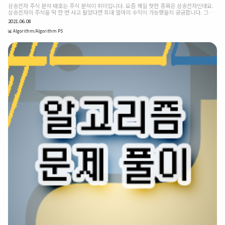
삼송전자 주식 분석 태호는 주식 분석이 취미입니다. 요즘 제일 핫한 종목은 삼송전자인데요.
삼송전자의 주식을 딱 한 번 사고 팔았다면 최대 얼마의 수익이 가능했을지 궁금합니다. 그것
을 계산해 주는 O(n) O(n) 함수 max_profit을 작성하세요. max_profit은 파라미터로 일
2021.06.08
별 주식 가격이 들어 있는 리스트 stock_prices를 받고 최대 수익을 리턴합니다. 주식은 딱
한 번만 사고 한 번만 팝니다. 그리고 사는 당일에 팔 수는 없습니다. 하나의 예시로, 지난 6일
📊 Algorithm/Algorithm PS
간 삼송전자의 주식 가격이 이렇다고 가정합니다. max_profit([7, 1, 5, 3, 6, 4])이 기간 동
안 낼 수 있는 최대 수익은 둘째 날 1에 사서 다섯째 날 6에 팔면 총 5의 수익이 생깁니다. ❧
테스트 셋 de..