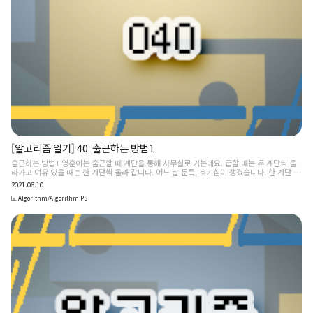
[알고리즘 일기] 40. 출근하는 방법1
출근하는 방법1 영훈이는 출근할 때 계단을 통해 사무실로 가는데요. 급할 때는 두 계단씩 올
라가고 여유 있을 때는 한 계단씩 올라 갑니다. 어느 날 문득, 호기심이 생겼습니다. 한 계단 또
는 두 계단씩 올라가서 끝까지 올라가는 방법은 총 몇 가지가 있을까요? 계단 4개를 올라간다
2021.06.10
고 가정하면, 이런 방법들이 있습니다. 1, 1, 1, 1 2, 1, 1 1, 2, 1 1, 1, 2 2, 2 총 5개 방법이
있네요. 함수 staircase는 파라미터로 계단 수 n을 받고, 올라갈 수 있는 방법의 수를 효율적
📊 Algorithm/Algorithm PS
으로 찾아서 리턴합니다. ❧ 테스트 셋 def staircase(n): # Code # Test
print(staircase(0)) print(staircase(6)) print(staircase(15)) ..