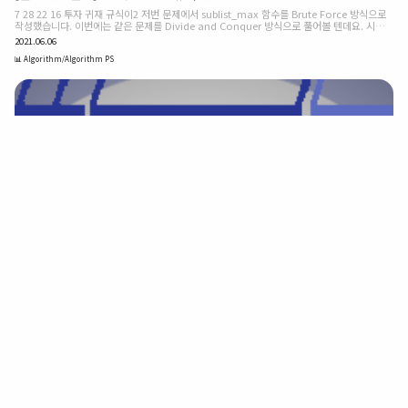
7 28 22 16 투자 귀재 규식이2 저번 문제에서 sublist_max 함수를 Brute Force 방식으로
작성했습니다. 이번에는 같은 문제를 Divide and Conquer 방식으로 풀어볼 텐데요. 시간
복잡도는 O(nlg_n_)이 되어야 합니다. 이번 sublist_max 함수는 3개의 파라미터를 받습니
2021.06.06
다. profits: 며칠 동안의 수익이 담겨 있는 리스트 start: 살펴볼 구간의 시작 인덱스 end: 살
펴볼 구간의 끝 인덱스 sublist_max는 profits의 start부터 end까지 구간에서 가능한 가장
📊 Algorithm/Algorithm PS
큰 수익을 리턴합니다. 합병 정렬을 구현할 때 merge_sort 함수를 깔끔하게 작성하기 위해
추가로 merge 함수를 작성했던 것 기억 나시나요? 마찬가지로 퀵 정렬을 구현할 ..