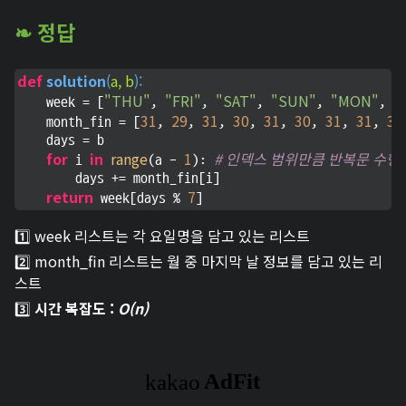
❧ 정답
def
solution
(
a, b
):
"THU"
"FRI"
"SAT"
"SUN"
"MON"
"
    week = [
, 
, 
, 
, 
, 
31
29
31
30
31
30
31
31
30
    month_fin = [
, 
, 
, 
, 
, 
, 
, 
, 
    days = b

for
in
range
1
# 인덱스 범위만큼 반복문 수행해야
 i 
(a - 
): 
        days += month_fin[i]

return
7
 week[days % 
]
1️⃣ week 리스트는 각 요일명을 담고 있는 리스트
2️⃣ month_fin 리스트는 월 중 마지막 날 정보를 담고 있는 리
스트
3️⃣
시간 복잡도 :
O(n)