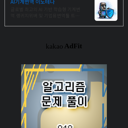
AI기계번역 이노테나
글로벌 최고의 AI 기반 학습형 기계번
역 랭귀지위버 및 기업용번역툴 트라
도스