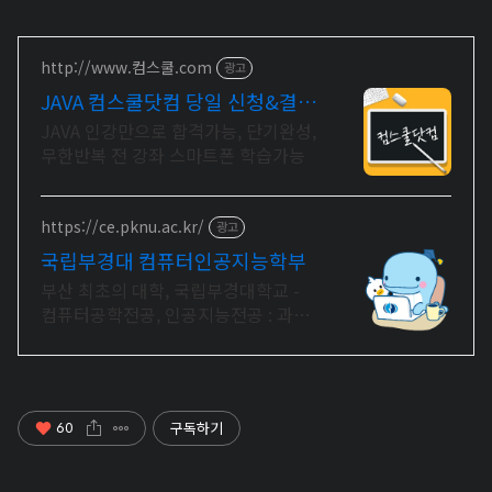
http://www.컴스쿨.com
광고
JAVA 컴스쿨닷컴 당일 신청&결제
시 기프티콘!
JAVA 인강만으로 합격가능, 단기완성,
무한반복 전 강좌 스마트폰 학습가능
https://ce.pknu.ac.kr/
광고
국립부경대 컴퓨터인공지능학부
부산 최초의 대학, 국립부경대학교 -
컴퓨터공학전공, 인공지능전공 : 과학
기술정보통신부 소프트웨어중심대학
선정 (187억원 지원)
구독하기
60