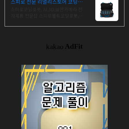
스피로 전문 리얼리스토어 코딩교
육을 쉽고 재밌게
스피로코딩로봇, AI,3D,보안카메라 전
자제품 전문샵 스피로볼트코딩로봇,
스피로볼트파워팩, 스피로미니등 스피
로 전문몰