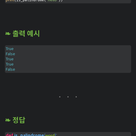
❧ 출력 예시
True
False
True
True
False
❧ 정답
def
is_palindrome
(
word
):