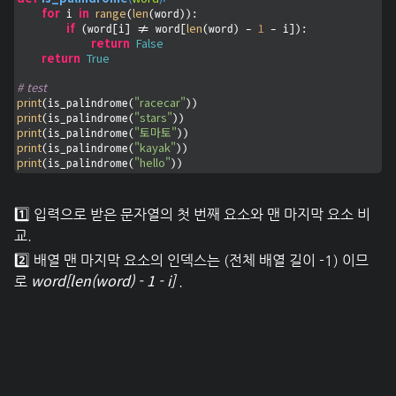
for
in
range
len
 i 
(
(word)):

if
len
1
 (word[i] != word[
(word) - 
 - i]):

return
False
return
True
# test
print
"racecar"
(is_palindrome(
print
"stars"
(is_palindrome(
print
"토마토"
(is_palindrome(
print
"kayak"
(is_palindrome(
print
"hello"
(is_palindrome(
))
1️⃣ 입력으로 받은 문자열의 첫 번째 요소와 맨 마지막 요소 비
교.
2️⃣ 배열 맨 마지막 요소의 인덱스는 (전체 배열 길이 -1) 이므
word[len(word) - 1 - i]
로
.