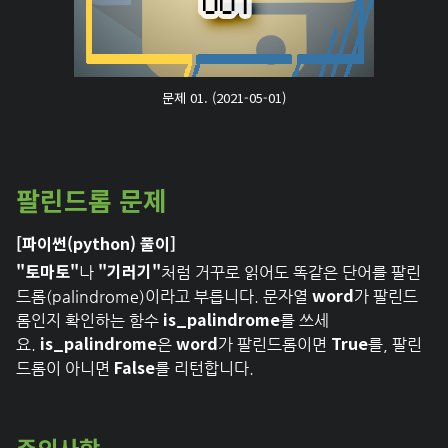
문제 01. (2021-05-01)
팔린드롬 문제
[파이썬(python) 풀이]
"토마토"
"기러기"
나
처럼 거꾸로 읽어도 똑같은 단어를 팔린
word
드롬(palindrome)이라고 부릅니다. 문자열
가 팔린드
is_palindrome
롬인지 확인하는 함수
를 쓰세
is_palindrome
word
True
요.
은
가 팔린드롬이면
를, 팔린
False
드롬이 아니면
를 리턴합니다.
주의사항