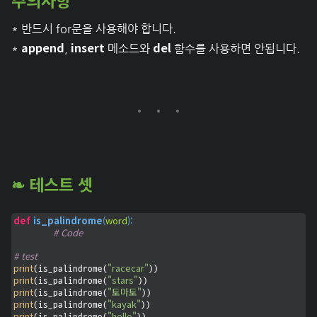
* 반드시 for문을 사용해야 합니다.
append
insert
del
*
,
메소드와
함수를 사용하면 안됩니다.
❧ 테스트 셋
def
is_palindrome
(
word
):
# Code
# test
print
"racecar"
(is_palindrome(
print
"stars"
(is_palindrome(
print
"토마토"
(is_palindrome(
print
"kayak"
(is_palindrome(
print
"hello"
(is_palindrome(
))