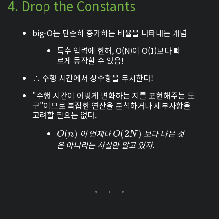
4. Drop the Constants
big-O는 단순히 증가하는
비율
을 나타내는 개념
특수 입력에 한해, O(N)이 O(1)보다 빠
르게 동작할 수 있음!
∴ 수행 시간에서 상수항을 무시한다!
"
수행 시간이 어떻게 변화하는 지를 표현해주는 도
구
"이므로 복잡한 연산을 분석하거나 세부사항을
고려할 필요는 없다.
이 언제나
보다 나은 것
O
(
(
n
)
)
O
(
(
2
2
N
)
)
O
n
O
N
은 아니라는 사실만 알고 있자.