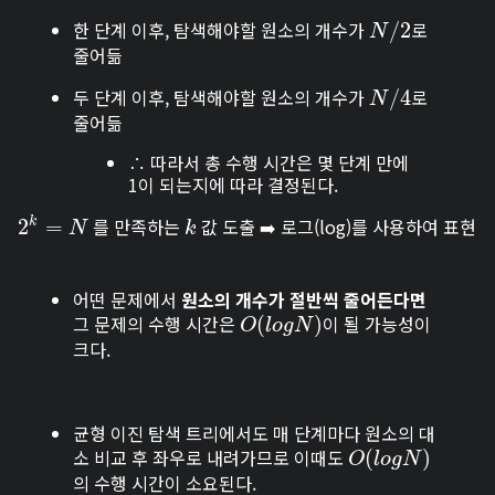
한 단계 이후, 탐색해야할 원소의 개수가
로
N
/
/
2
2
N
줄어듦
두 단계 이후, 탐색해야할 원소의 개수가
로
N
/
/
4
4
N
줄어듦
∴ 따라서 총 수행 시간은 몇 단계 만에
1이 되는지에 따라 결정된다.
를 만족하는
값 도출 ➡️ 로그(log)를 사용하여 표현
2
2
k
=
=
N
k
k
N
k
어떤 문제에서
원소의 개수가 절반씩 줄어든다면
그 문제의 수행 시간은
이 될 가능성이
O
(
(
l
o
g
N
)
)
O
l
o
g
N
크다.
균형 이진 탐색 트리에서도 매 단계마다 원소의 대
소 비교 후 좌우로 내려가므로 이때도
O
(
(
l
o
g
N
)
)
O
l
o
g
N
의 수행 시간이 소요된다.