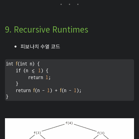
9. Recursive Runtimes
피보나치 수열 코드
f
int 
(int n) {

1
    if (n <= 
) {

1
         return 
;

    }

f
1
f
1
    return 
(n - 
) + 
(n - 
);

}