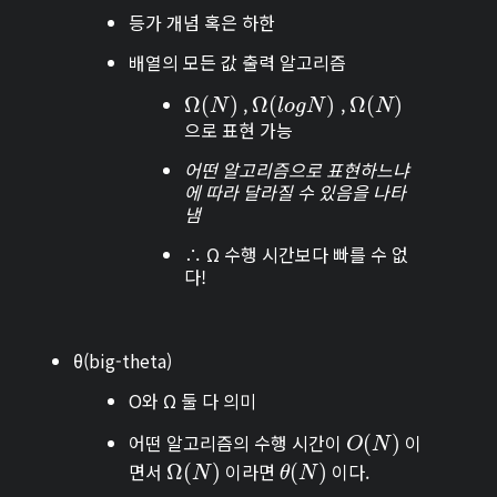
등가 개념 혹은 하한
배열의 모든 값 출력 알고리즘
,
,
Ω
Ω
(
(
N
)
)
Ω
Ω
(
(
l
o
g
N
)
)
Ω
Ω
(
(
N
)
)
N
l
o
g
N
N
으로 표현 가능
어떤 알고리즘으로 표현하느냐
에 따라 달라질 수 있음을 나타
냄
∴ Ω 수행 시간보다 빠를 수 없
다!
θ(big-theta)
O와 Ω 둘 다 의미
어떤 알고리즘의 수행 시간이
이
O
(
(
N
)
)
O
N
면서
이라면
이다.
Ω
Ω
(
(
N
)
)
θ
(
(
N
)
)
N
θ
N