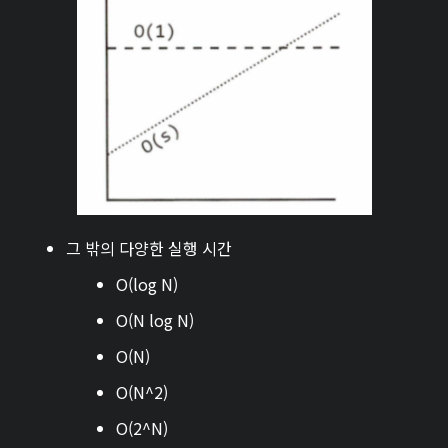
그 밖의 다양한 실행 시간
O(log N)
O(N log N)
O(N)
O(N^2)
O(2^N)