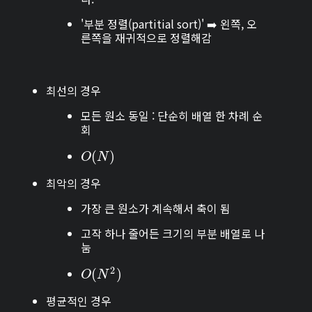
'부분 정렬(partitial sort)' ➡️ 왼쪽, 오
른쪽을 재귀적으로 정렬해감
최선의 경우
모든 원소 동일 : 단순히 배열 한 차례 순
회
O
(
(
N
)
)
O
N
최악의 경우
가장 큰 원소가 계속해서 축이 됨
고작 하나 줄어든 크기의 부분 배열로 나
눔
2
O
(
(
N
2
)
)
O
N
평균적인 경우