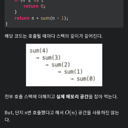
 (n <= 
) {

return
0
;

    }

return
sum
1
 n + 
(n - 
);

}
해당 코드는 호출될 때마다 스택의 깊이가 깊어진다.
전부 호출 스택에 더해지고
실제 메모리 공간
을 잡아 먹는다.
But, 단지 n번 호출했다고 해서
공간을 사용하진 않는
O
(
(
n
)
)
O
n
다.