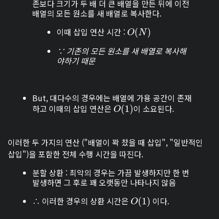
존보다 크기가 두 배 더 큰 배열을 만든 뒤에 이전
배열의 모든 원소를 새 배열로 복사한다.
이때 삽입 연산 시간 :
O
(
(
N
)
)
O
N
∵ 기존의 모든 원소를 새 배열로 복사해
야하기 때문
But, 대다수의 경우에는 배열에 가용 공간이 존재
하고 이때의 삽입 연산은
이 소요된다.
O
(
(
1
1
)
)
O
이러한 두 가지의 연산 ("배열이 꽉 찼을 때 삽입", "일반적인
삽입")을 포함한 전체 수행 시간을 따진다.
분할 상환 : 최악의 경우는 가끔 발생하지만 한 번
발생하면 그 후로 꽤 오랫동안 나타나지 않음
∴ 이러한 경우의 상환 시간은
이다.
O
(
(
1
1
)
)
O