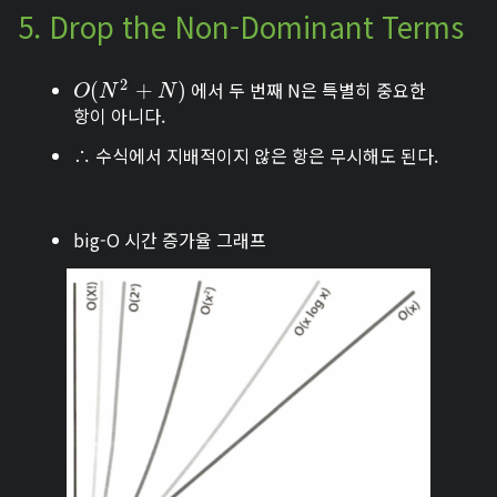
5. Drop the Non-Dominant Terms
2
에서 두 번째 N은 특별히 중요한
O
(
(
N
2
+
N
+
)
)
O
N
N
항이 아니다.
∴ 수식에서 지배적이지 않은 항은 무시해도 된다.
big-O 시간 증가율 그래프