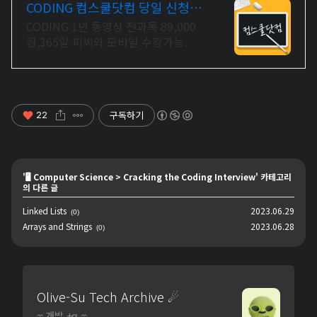
CODING 컴스쿨닷컴 당일 신청&
결제시 기프티콘!
CODING 1년 동영상 전과목 89,000
원,365일 피씨와 모바일 수강가능.
구독하기
22
'
🖥️ Computer Science
>
Cracking the Coding Interview
' 카테고리
의 다른 글
Linked Lists
2023.06.29
(0)
Arrays and Strings
2023.06.28
(0)
Olive-Su Tech Archive ☄︎
ෆ 개발 +α ෆ