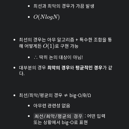
최선과 최악의 경우가 가끔 발생
O
(
(
N
l
o
g
N
)
)
O
N
l
o
g
N
최선의 경우는 아무 알고리즘 + 특수한 조합을 통
해 어떻게든
로 구현 가능
O
(
(
1
1
)
)
O
∴ 딱히 논의 대상이 아님!
대부분의 경우
최악의 경우
와
평균적인 경우
가 같
다.
최선/최악/평균의 경우 ≠ big-O/θ/Ω
아무런 관련성 없음
: 어떤 입력
최선/최악/평균의 경우
또는 상황에서 big-O로 표현