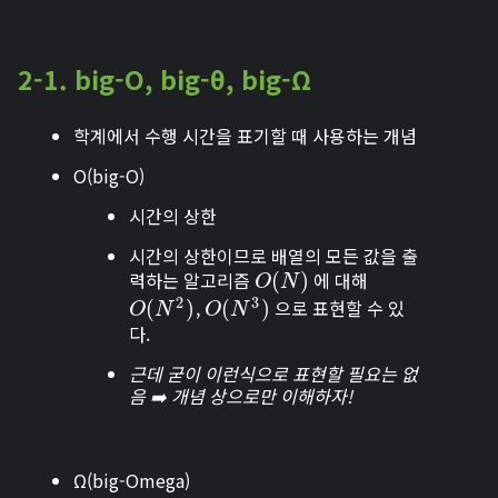
2-1. big-O, big-θ, big-Ω
학계에서 수행 시간을 표기할 때 사용하는 개념
O(big-O)
시간의 상한
시간의 상한이므로 배열의 모든 값을 출
력하는 알고리즘
에 대해
O
(
(
N
)
)
O
N
2
3
,
으로 표현할 수 있
O
(
(
N
2
)
)
O
(
(
N
3
)
)
O
N
O
N
다.
근데 굳이 이런식으로 표현할 필요는 없
음 ➡️ 개념 상으로만 이해하자!
Ω(big-Omega)