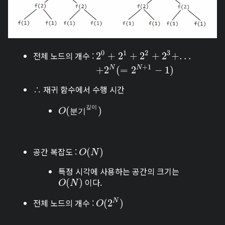
0
1
2
3
전체 노드의 개수 :
2
2
0
+
+
2
1
2
+
2
2
+
+
2
2
3
+
+
.
.
.
+
2
2
N
+
(
=
.
2
.
N
.
+
1
−
1
)
+
1
+
2
(
=
2
−
1
)
N
N
∴ 재귀 함수에서 수행 시간
깊
이
O
(
(
분
기
깊
이
)
)
O
분
기
공간 복잡도 :
O
(
(
N
)
)
O
N
특정 시각에 사용하는 공간의 크기는
이다.
O
(
(
N
)
)
O
N
전체 노드의 개수 :
O
(
(
2
2
N
)
)
N
O