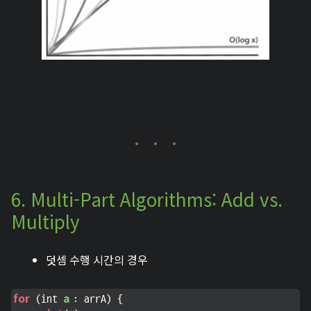
6. Multi-Part Algorithms: Add vs.
Multiply
덧셈 수행 시간의 경우
for
a 
 (int 
: arrA) {
