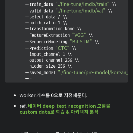
"./fine-tune/lmdb/train"
        --train_data 
 \\

"./fine-tune/lmdb/val"
        --valid_data 
 \\

        --select_data / \\

        --batch_ratio 1 \\

        --Transformation None \\

"VGG"
        --FeatureExtraction 
 \\

"BiLSTM"
        --SequenceModeling 
 \\

"CTC"
        --Prediction 
 \\

        --input_channel 1 \\

        --output_channel 256 \\

        --hidden_size 256 \\

"./fine-tune/pre-model/korean_g
        --saved_model 
        --FT
worker 개수를 0으로 지정해준다.
ref.
네이버 deep-text-recognition 모델을
custom data로 학습 & 아키텍쳐 분석