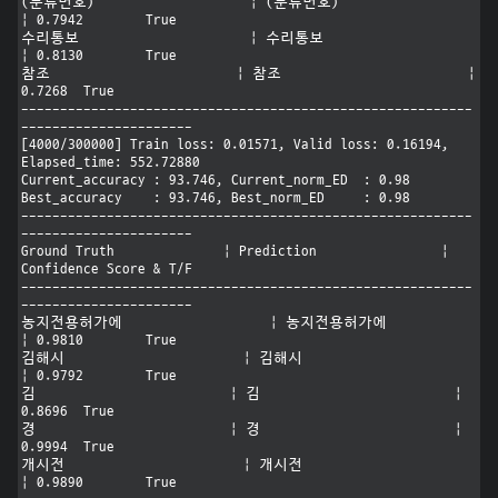
(분류번호)                    | (분류번호)                    
| 0.7942	True

수리통보                      | 수리통보                      
| 0.8130	True

참조                        | 참조                        | 
0.7268	True

----------------------------------------------------------
----------------------

[4000/300000] Train loss: 0.01571, Valid loss: 0.16194, 
Elapsed_time: 552.72880

Current_accuracy : 93.746, Current_norm_ED  : 0.98

Best_accuracy    : 93.746, Best_norm_ED     : 0.98

----------------------------------------------------------
----------------------

Ground Truth              | Prediction                | 
Confidence Score & T/F

----------------------------------------------------------
----------------------

농지전용허가에                   | 농지전용허가에                   
| 0.9810	True

김해시                       | 김해시                       
| 0.9792	True

김                         | 김                         | 
0.8696	True

경                         | 경                         | 
0.9994	True

개시전                       | 개시전                       
| 0.9890	True
