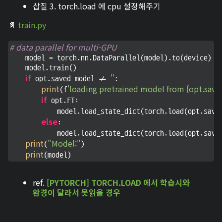
삽질 3. torch.load 에 cpu 설정해주기
📄
train.py
# data parallel for multi-GPU
    model = torch.nn.DataParallel(model).to(device)

    model.train()

if
''
 opt.saved_model != 
:

print
'loading pretrained model from {opt.sav
(f
if
 opt.FT:

            model.load_state_dict(torch.load(opt.save
else
:

            model.load_state_dict(torch.load(opt.save
print
"Model:"
(
)

print
(model)
ref.
[PYTORCH] TORCH.LOAD 에서 학습시와
환경이 달라서 못읽을 경우