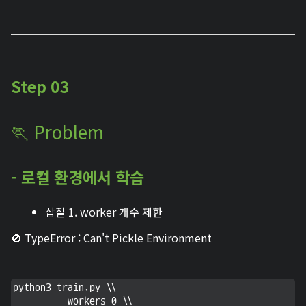
Step 03
🏃 Problem
- 로컬 환경에서 학습
삽질 1. worker 개수 제한
🚫 TypeError : Can't Pickle Environment
python3 train.py \\                                  

        --workers 0 \\
