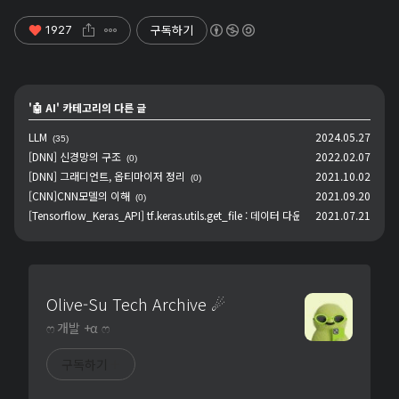
구독하기
1927
'
🤖 AI
' 카테고리의 다른 글
LLM
2024.05.27
(35)
[DNN] 신경망의 구조
2022.02.07
(0)
[DNN] 그래디언트, 옵티마이저 정리
2021.10.02
(0)
[CNN]CNN모델의 이해
2021.09.20
(0)
[Tensorflow_Keras_API] tf.keras.utils.get_file : 데이터 다운로드 메서드
2021.07.21
(0)
Olive-Su Tech Archive ☄︎
ෆ 개발 +α ෆ
구독하기