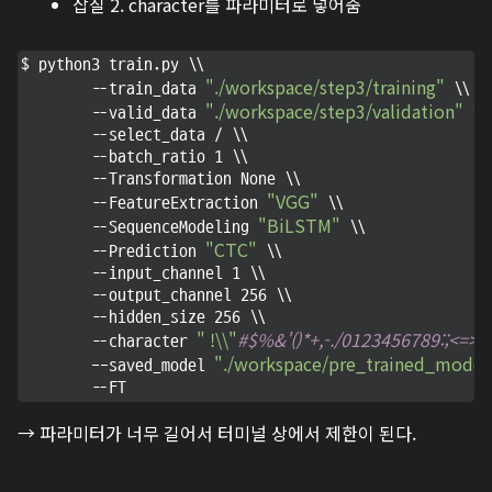
삽질 2. character를 파라미터로 넣어줌
$ python3 train.py \\

"./workspace/step3/training"
        --train_data 
 \\

"./workspace/step3/validation"
        --valid_data 
 \\

        --select_data / \\

        --batch_ratio 1 \\

        --Transformation None \\

"VGG"
        --FeatureExtraction 
 \\

"BiLSTM"
        --SequenceModeling 
 \\

"CTC"
        --Prediction 
 \\

        --input_channel 1 \\

        --output_channel 256 \\

        --hidden_size 256 \\

" !\\"
#$%&'()*+,-./012
        --character 
"./workspace/pre_trained_model
        --saved_model 
        --FT
→ 파라미터가 너무 길어서 터미널 상에서 제한이 된다.