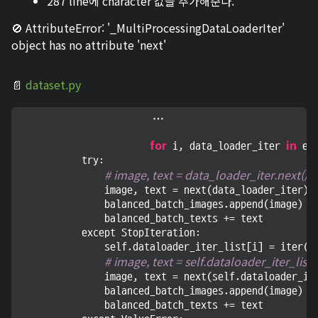
287 line에 character 값을 추가해준다.
🚫 AttributeError: '_MultiProcessingDataLoaderIter'
object has no attribute 'next'
📄
dataset.py
			...

for
in
 i, data_loader_iter 
 en
            try:

# image, text = data_loader_iter.next()
                image, text = next(data_loader_iter)

                balanced_batch_images.append(image)

                balanced_batch_texts += text

            except StopIteration:

                self.dataloader_iter_list[i] = iter(se
# image, text = self.dataloader_iter_list[i
                image, text = next(self.dataloader_ite
                balanced_batch_images.append(image)

                balanced_batch_texts += text
