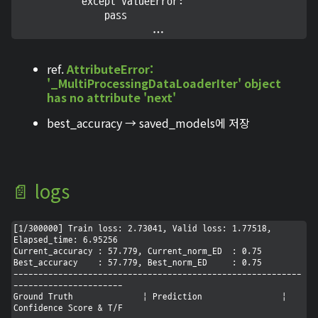
            except ValueError:

                pass

			...
ref.
AttributeError:
'_MultiProcessingDataLoaderIter' object
has no attribute 'next'
best_accuracy → saved_models에 저장
📄 logs
[1/300000] Train loss: 2.73041, Valid loss: 1.77518, 
Elapsed_time: 6.95256

Current_accuracy : 57.779, Current_norm_ED  : 0.75

Best_accuracy    : 57.779, Best_norm_ED     : 0.75

----------------------------------------------------------
----------------------

Ground Truth              | Prediction                | 
Confidence Score & T/F
