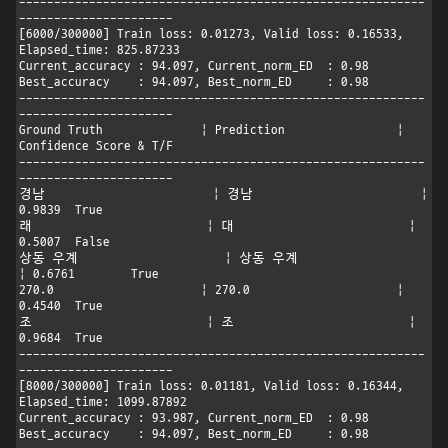
----------------------------------------------------------
----------------------

[6000/300000] Train loss: 0.01273, Valid loss: 0.16533, 
Elapsed_time: 825.87233

Current_accuracy : 94.097, Current_norm_ED  : 0.98

Best_accuracy    : 94.097, Best_norm_ED     : 0.98

----------------------------------------------------------
----------------------

Ground Truth              | Prediction                | 
Confidence Score & T/F

----------------------------------------------------------
----------------------

경남                        | 경남                        | 
0.9839	True

래                         | 대                         | 
0.5007	False

상동 우계                     | 상동 우계                     
| 0.6761	True

270.0                     | 270.0                     | 
0.4540	True

조                         | 조                         | 
0.9684	True

----------------------------------------------------------
----------------------

[8000/300000] Train loss: 0.01181, Valid loss: 0.16344, 
Elapsed_time: 1099.87892

Current_accuracy : 93.987, Current_norm_ED  : 0.98

Best_accuracy    : 94.097, Best_norm_ED     : 0.98
