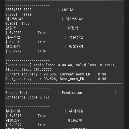
----------------------------------------------------------
----------------------

(055)335-0199             | (hf`내                     | 
0.0001	False

허가55142                   | 허가55142                   | 
0.3601	True

감경석                       | 감경석                       
| 0.9909	True

경은산업                      | 경은산업                      
| 0.8319	True

행복하게                      | 행복하게                      
| 0.4942	True

----------------------------------------------------------
----------------------

[2000/300000] Train loss: 0.08148, Valid loss: 0.15927, 
Elapsed_time: 281.27772

Current_accuracy : 93.526, Current_norm_ED  : 0.98

Best_accuracy    : 93.526, Best_norm_ED     : 0.98

----------------------------------------------------------
----------------------

Ground Truth              | Prediction                | 
Confidence Score & T/F

----------------------------------------------------------
----------------------

부대시설                      | 부대시설                      
| 0.5210	True

제10조의                     | 제10조의                     
| 0.9877	True
