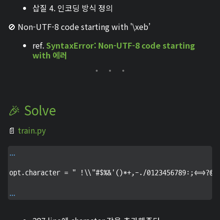
삽질 4. 인코딩 방식 정의
🚫 Non-UTF-8 code starting with '\xeb’
ref.
SyntaxError: Non-UTF-8 code starting
with 에러
🎉 Solve
📄
train.py
...
opt.character = " !\\"#$%&'(
...