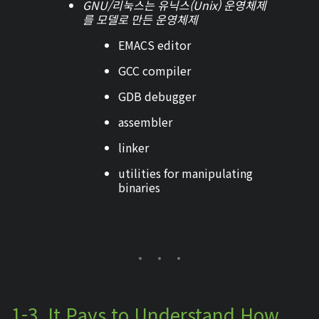
GNU/리눅스는 유닉스(Unix) 운영체제
를 모델로 만든 운영체제
EMACS editor
GCC compiler
GDB debugger
assembler
linker
utilities for manipulating
binaries
1-3. It Pays to Understand How