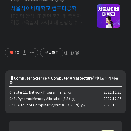
서울사이버대학교 컴퓨터공학과
2026 가을학기 신편입생
IT인력 양성, IT 관련 국가 및 국제자
격증 교육실시, 사이버대 신입생 수 1
위 장학금 지급 1위, 학사 석사 박사 온
라인복수학위까지
구독하기
13
'
🖥️ Computer Science
>
Computer Architecture
' 카테고리의 다른
글
Chapter 11. Network Programming
2022.12.20
(0)
Ch9. Dynamic Memory Allocation(9.9)
2022.12.06
(1)
Ch1. A Tour of Computer Systems(1.7 ~ 1.9)
2022.12.06
(0)