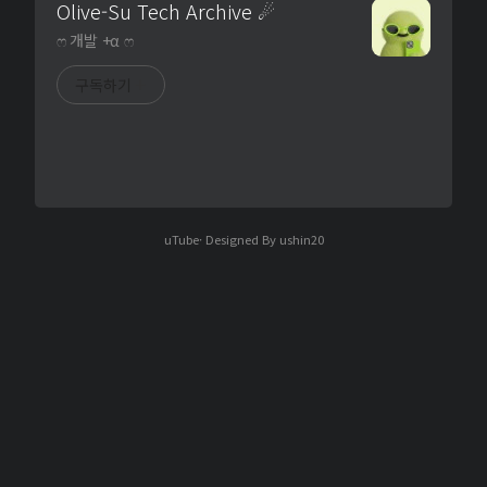
Olive-Su Tech Archive ☄︎
ෆ 개발 +α ෆ
구독하기
uTube
· Designed By
ushin20