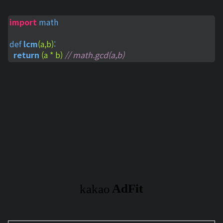
import
 math

def 
lcm
(a,b)
:

return
(a * b)
// math.gcd(a,b)