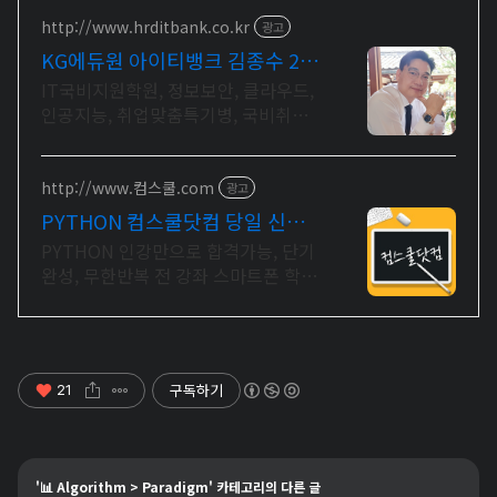
http://www.hrditbank.co.kr
광고
KG에듀원 아이티뱅크 김종수 27
년경력전문가 IT취업상담
IT국비지원학원, 정보보안, 클라우드,
인공지능, 취업맞춤특기병, 국비취업
교육.
http://www.컴스쿨.com
광고
PYTHON 컴스쿨닷컴 당일 신청&
결제시 기프티콘!
PYTHON 인강만으로 합격가능, 단기
완성, 무한반복 전 강좌 스마트폰 학습
가능
구독하기
21
'
📊 Algorithm
>
Paradigm
' 카테고리의 다른 글