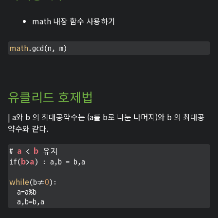
math 내장 함수 사용하기
math
.gcd(n, m)
유클리드 호제법
| a와 b 의 최대공약수는 (a를 b로 나눈 나머지)와 b 의 최대공
약수와 같다.
a
b
# 
 < 
 유지

b
a
if(
>
) : a,b = b,a

while
0
(b!=
):

  a=a%b

  a,b=b,a