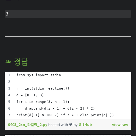
3
❧ 정답
from sys import stdin
n = int(stdin.readline())
d = [0, 1, 3]
for i in range(3, n + 1):
    d.append(d[i - 1] + d[i - 2] * 2)
print(d[-1] % 10007) if n > 1 else print(d[1])
0405_2xn_타일링_2.py
GitHub
view raw
hosted with ❤ by