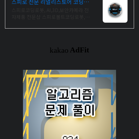
스피로 전문 리얼리스토어 코딩교
육을 쉽고 재밌게
스피로코딩로봇, AI,3D,보안카메라 전
자제품 전문샵 스피로볼트코딩로봇,
스피로볼트파워팩, 스피로미니등 스피
로 전문몰