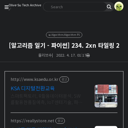
Olive-Su Tech Archive
☄︎
📊 Algorithm/Algorithm PS
[알고리즘 일기 - 파이썬] 234. 2xn 타일링 2
올리브수
|
2022. 4. 17. 01:17
http://www.ksaedu.or.kr
광고
KSA 디지털전환교육
스마트팩토리, R활용데이터분석, SW
를활용한품질예측, IoT센터기술, 파이
썬활용
https://reallystore.net
광고