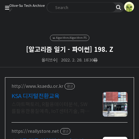
Olive-Su Tech Archive
☄︎
📊 Algorithm/Algorithm PS
[알고리즘 일기 - 파이썬] 198. Z
올리브수
|
2022. 2. 28. 18:30
http://www.ksaedu.or.kr
광고
KSA 디지털전환교육
스마트팩토리, R활용데이터분석, SW
를활용한품질예측, IoT센터기술, 파이
썬활용
https://reallystore.net
광고