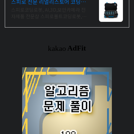
스피로 전문 리얼리스토어 코딩교
육을 쉽고 재밌게
스피로코딩로봇, AI,3D,보안카메라 전
자제품 전문샵 스피로볼트코딩로봇,
스피로볼트파워팩, 스피로미니등 스피
로 전문몰