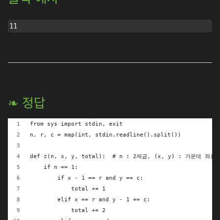
11
❧ 정답
from sys import stdin, exit
n, r, c = map(int, stdin.readline().split())
def z(n, x, y, total):  # n : 2제곱, (x, y) : 가운데 좌표
    if n == 1:
        if x - 1 == r and y == c:
            total += 1
        elif x == r and y - 1 == c:
            total += 2