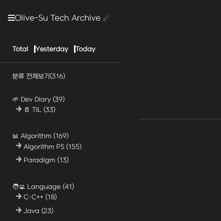
Olive-Su Tech Archive ☄︎
Total
Yesterday
Today
분류 전체보기
(316)
🌱 Dev Diary
(39)
📄 TIL
(33)
📊 Algorithm
(169)
Algorithm PS
(155)
Paradigm
(13)
🧑‍💻 Language
(41)
C·C++
(18)
Java
(23)