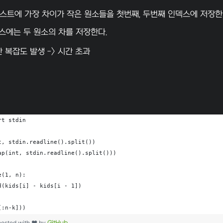
스트에 가장 차이가 작은 원소들을 첫번째, 두번째 인덱스에 저장한
스에는 두 원소의 차를 저장한다.
 복잡도 발생 -> 시간 초과
rt stdin
t, stdin.readline().split())
ap(int, stdin.readline().split()))
e(1, n):
d(kids[i] - kids[i - 1])
[:n-k]))
hosted with ❤ by