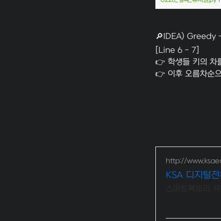
0226_행복_유치원.py
🔎IDEA) Gree
[Line 6 - 7]
👉 학생들 키의 
👉 이후 오름차순으
http://www.ksaed
KSA 디지털
스마트팩토리, R