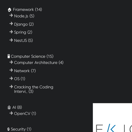
🏠 Framework
(14)
Node.js
(5)
Django
(2)
Spring
(2)
NestJS
(5)
🖥️ Computer Science
(15)
Computer Architecture
(4)
Network
(7)
OS
(1)
Cracking the Coding
Intervi..
(3)
🤖 AI
(8)
OpenCV
(1)
🔒 Security
(1)