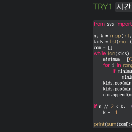
TRY1
시간
from
 sys 
import
n, k = 
map
(
int
,
kids = 
list
(
map
(
while
len
(kids) 
    minimum = [
for
 i 
in
ran
if
 minimu
            mini
    kids.pop(min
    kids.pop(min
    com.append(m
if
 n // 
2
 < k:  
    k -= 
1
print
(
sum
(com[: