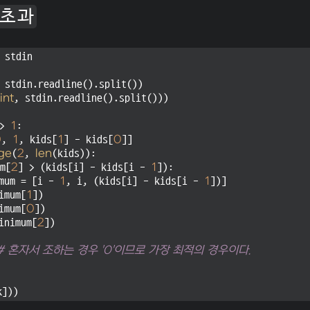
초과
 stdin

 stdin.readline().split())

int
, stdin.readline().split()))

> 
1
:

0
, 
1
, kids[
1
] - kids[
0
]]

ge
(
2
, 
len
(kids)):

m[
2
] > (kids[i] - kids[i - 
1
]):

mum = [i - 
1
, i, (kids[i] - kids[i - 
1
])]

imum[
1
])

imum[
0
])

inimum[
2
])

# 혼자서 조하는 경우 '0'이므로 가장 최적의 경우이다.
k]))