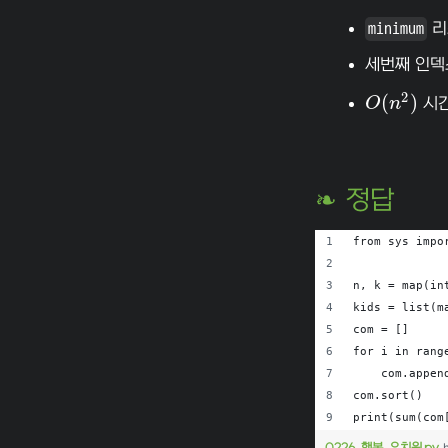
minimum
리
세번째 인덱
2
(
)
O
n
시간
O
(
n
2
)
❧ 정답
from sys impo
n, k = map(in
kids = list(m
com = []
for i in rang
    com.appen
com.sort()
print(sum(com