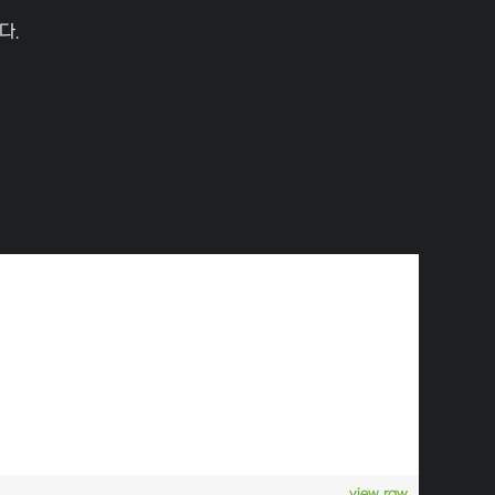
다.
view raw