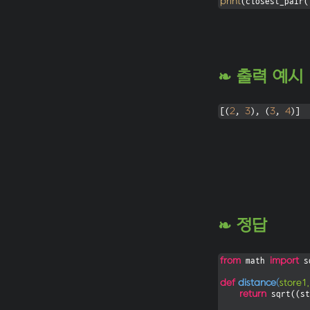
print
(closest_pair(
❧ 출력 예시
2
3
3
4
[(
, 
), (
, 
)]
❧ 정답
from
import
 math 
 s
def
distance
(
store1,
return
 sqrt((st