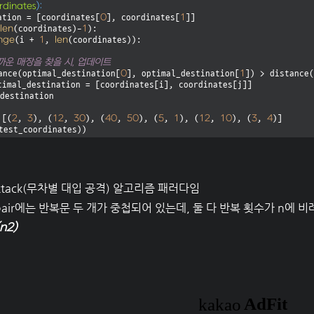
rdinates
):
0
1
ination = [coordinates[
], coordinates[
]]

len
1
(coordinates)-
):

nge
1
len
(i + 
, 
(coordinates)):

까운 매장을 찾을 시, 업데이트
0
1
ance(optimal_destination[
], optimal_destination[
]) > distance(
destination

2
3
12
30
40
50
5
1
12
10
3
4
 [(
, 
), (
, 
), (
, 
), (
, 
), (
, 
), (
, 
test_coordinates))
ce-Attack(무차별 대입 공격) 알고리즘 패러다임
st_pair에는 반복문 두 개가 중첩되어 있는데, 둘 다 반복 횟수가 n에 
n
2
)