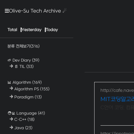
Olive-Su Tech Archive ☄︎
Total
Yesterday
Today
분류 전체보기
(316)
🌱 Dev Diary
(39)
📄 TIL
(33)
📊 Algorithm
(169)
Algorithm PS
(155)
http://cafe.nave
Paradigm
(13)
MIT코딩알고
C언어 코딩, 컴
🧑‍💻 Language
(41)
C·C++
(18)
Java
(23)
https://innoten