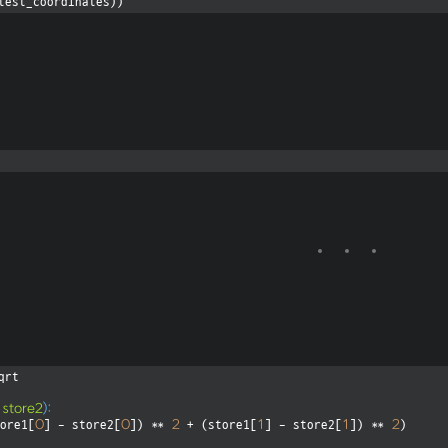
test_coordinates))
qrt

 store2
):
0
0
2
1
1
2
ore1[
] - store2[
]) ** 
 + (store1[
] - store2[
]) ** 
)
