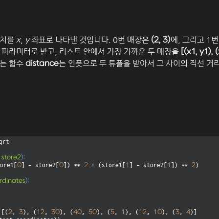
위치를
,
좌표로 나타낸 것입니다. 0번 매장은
에, 그리고 1
x
y
(2, 3)
 파라미터로 받고, 리스트 안에서 가장 가까운 두 매장을
[(x1, y1), 
주는 함수
는 인풋으로 두 튜플을 받아서 그 사이의 직선 거
distance
qrt

 store2
):
0
0
2
1
1
2
ore1[
] - store2[
]) ** 
 + (store1[
] - store2[
]) ** 
)

rdinates
):
2
3
12
30
40
50
5
1
12
10
3
4
 [(
, 
), (
, 
), (
, 
), (
, 
), (
, 
), (
, 