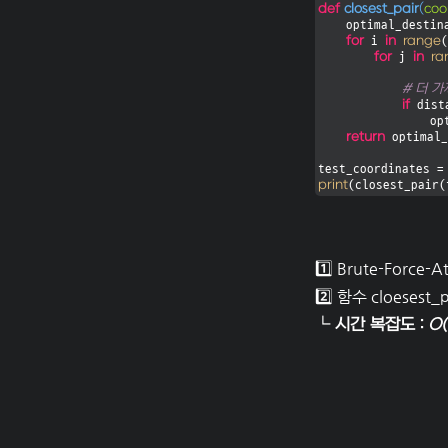
def
closest_pair
(
coo
    optimal_dest
for
in
range
 i 
(
for
in
ra
 j 
# 더 가
if
 dist
                optimal_destination = [coordinates[i], coordinates[j]]

return
 optimal_
test_coordinates =
print
(closest_pair(
1️⃣ Brute-For
2️⃣ 함수 cloese
└ 시간 복잡도 :
O(