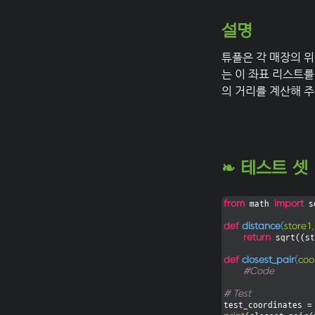
설명
튜플은 각 매장의 
는 이 좌표 리스트를
의 거리를 계산해 
❧ 테스트 셋
from
import
 math 
 s
def
distance
(
store1,
return
 sqrt((st
def
closest_pair
(
coo
#Code
# Test
test_coordinates =