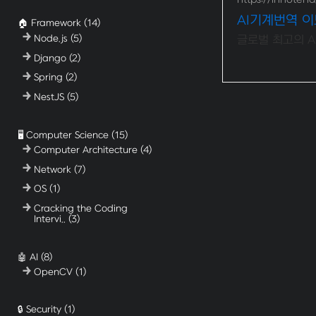
AI기계번역 
🏠 Framework
(14)
Node.js
(5)
글로벌 최고의 
Django
(2)
Spring
(2)
NestJS
(5)
🖥️ Computer Science
(15)
Computer Architecture
(4)
Network
(7)
OS
(1)
Cracking the Coding
Intervi..
(3)
🤖 AI
(8)
OpenCV
(1)
🔒 Security
(1)