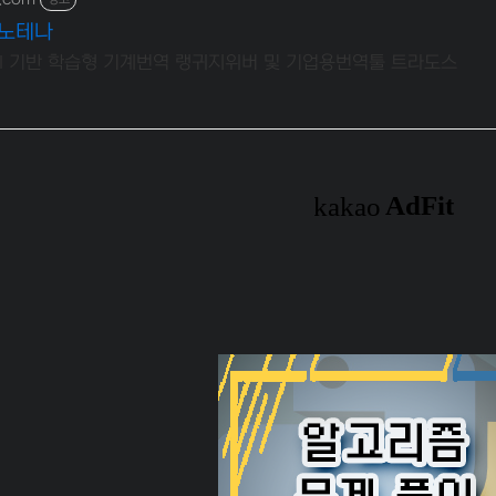
이노테나
AI 기반 학습형 기계번역 랭귀지위버 및 기업용번역툴 트라도스