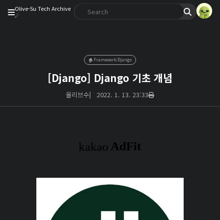
Olive-Su Tech Archive
☄︎
🏠 Framework/Django
[Django] Django 기초 개념
올리브수
|
2022. 1. 13. 23:33