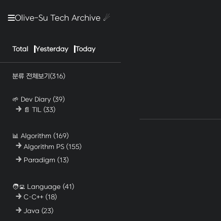
Olive-Su Tech Archive ☄︎
Total
Yesterday
Today
분류 전체보기
(316)
🌱 Dev Diary
(39)
📄 TIL
(33)
📊 Algorithm
(169)
Algorithm PS
(155)
Paradigm
(13)
🧑‍💻 Language
(41)
C·C++
(18)
Java
(23)