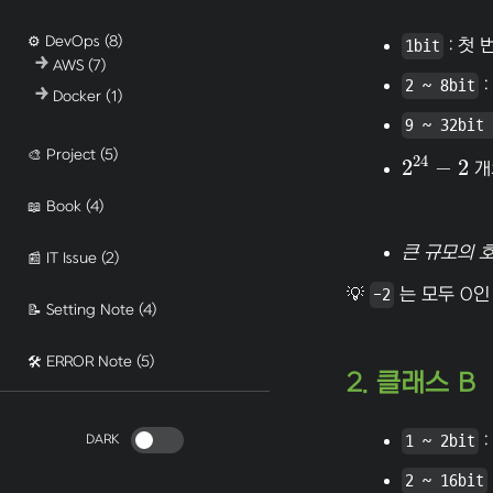
⚙️ DevOps
(8)
1bit
: 첫 
AWS
(7)
2 ~ 8bit
:
Docker
(1)
9 ~ 32bit 
🎨 Project
(5)
24
2
−
2
개
2
24
−
2
📖 Book
(4)
큰 규모의 
📰 IT Issue
(2)
💡
-2
는 모두 0인
📝 Setting Note
(4)
🛠️ ERROR Note
(5)
2. 클래스 B
1 ~ 2bit
:
DARK
2 ~ 16bit