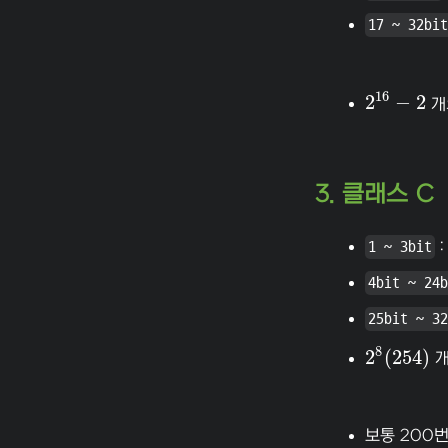
17 ~ 32bit
16
2
−
2
개
2
16
−
2
3. 클래스 C
1 ~ 3bit
:
4bit ~ 24b
25bit ~ 32
8
2
(
254
)
개
2
8
(
254
)
보통 200