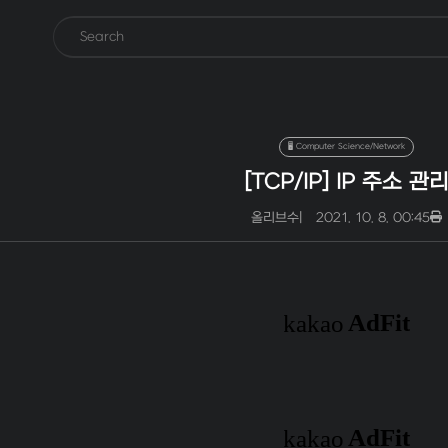
🖥️ Computer Science/Network
[TCP/IP] IP 주소 관
올리브수
|
2021. 10. 8. 00:45