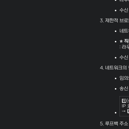
수신
제한적 브
네트
⭐ 
: 
수신
네트워크의 
임의
송신
1️⃣
IP
→
루프백 주소