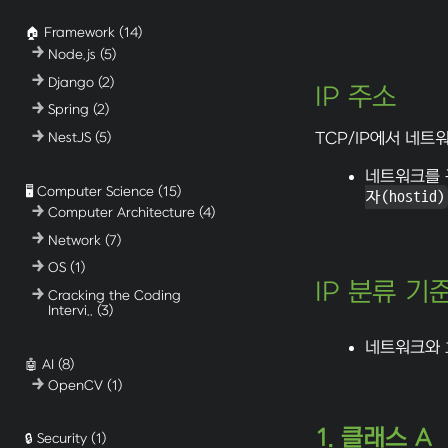
🏠 Framework
(14)
Node.js
(5)
Django
(2)
IP 주소
Spring
(2)
TCP/IP에서 네트
NestJS
(5)
네트워크를 
🖥️ Computer Science
(15)
자(hostid)
Computer Architecture
(4)
Network
(7)
OS
(1)
IP 분류 기준
Cracking the Coding
Intervi..
(3)
네트워크와 
🤖 AI
(8)
OpenCV
(1)
1. 클래스 A
🔒 Security
(1)