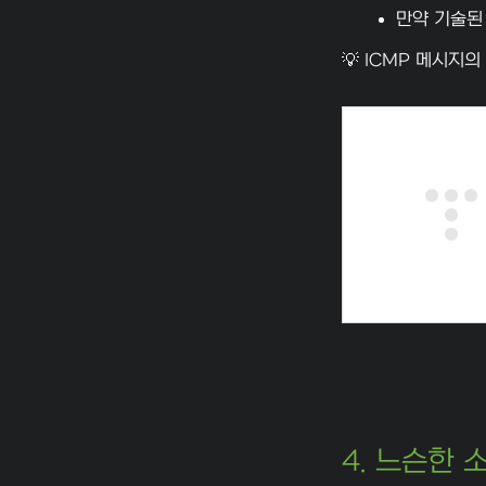
만약 기술된
💡 ICMP 메시지의
4. 느슨한 소