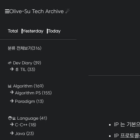
Olive-Su Tech Archive ☄︎
Total
Yesterday
Today
분류 전체보기
(316)
🌱 Dev Diary
(39)
📄 TIL
(33)
📊 Algorithm
(169)
Algorithm PS
(155)
Paradigm
(13)
🧑‍💻 Language
(41)
IP 는 기본
C·C++
(18)
Java
(23)
IP 프로토콜