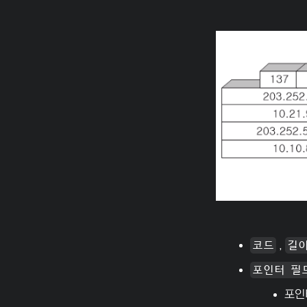
코드
,
길
포인터 필
포인