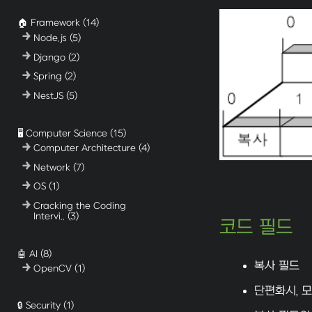
🏠 Framework
(14)
Node.js
(5)
Django
(2)
Spring
(2)
NestJS
(5)
🖥️ Computer Science
(15)
Computer Architecture
(4)
Network
(7)
OS
(1)
Cracking the Coding
Intervi..
(3)
코드 필드
🤖 AI
(8)
복사 필드
OpenCV
(1)
단편화시, 모
🔒 Security
(1)