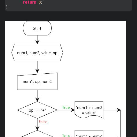
return
0
;

}