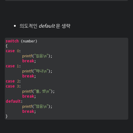
default
의도적인
문 생략
switch
 (number)

case
0
:

printf
"없음\n"
(
);

break
case
1
:

printf
"하나\n"
(
);

break
case
2
case
3
:

printf
"둘, 셋\n"
(
);

break
default
:

printf
"많음\n"
(
);

break
;

}