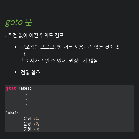
goto
문
: 조건 없이 어떤 위치로 점프
구조적인 프로그램에서는 사용하지 않는 것이 좋
다.
└ 순서가 꼬일 수 있어, 권장되지 않음
전향 참조
goto
 label;

	...

	...

	...

label:

1
	문장 #
;

2
	문장 #
;

3
	문장 #
;