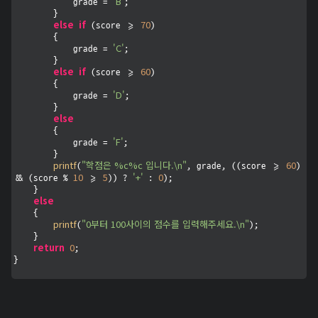
'B'
            grade = 
;

        }

else
if
70
 (score >= 
)

        {

'C'
            grade = 
;

        }

else
if
60
 (score >= 
)

        {

'D'
            grade = 
;

        }

else
        {

'F'
            grade = 
;

        }

printf
"학점은 %c%c 입니다.\n"
60
(
, grade, ((score >= 
) 
10
5
'+'
0
&& (score % 
 >= 
)) ? 
 : 
);

    }

else
    {

printf
"0부터 100사이의 점수를 입력해주세요.\n"
(
);

    }

return
0
;

}
