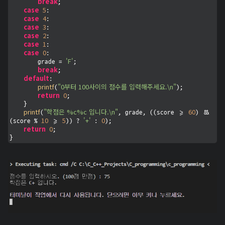
break
;

case
5
:

case
4
:

case
3
:

case
2
:

case
1
:

case
0
:

'F'
        grade = 
;

break
;

default
:

printf
"0부터 100사이의 점수를 입력해주세요.\n"
(
);

return
0
;

    }

printf
"학점은 %c%c 입니다.\n"
60
(
, grade, ((score >= 
) && 
10
5
'+'
0
(score % 
 >= 
)) ? 
 : 
);

return
0
;

}