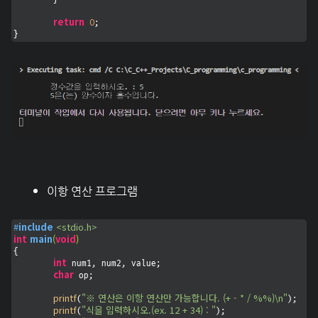
return
0
;

}
이항 연산 프로그램
#
include
<stdio.h>
int
main
(
void
)
{

int
 num1, num2, value;

char
 op;

printf
"※ 연산은 이항 연산만 가능합니다. (+ - * / %%)\n"
(
);

printf
"식을 입력하시오.(ex. 12 + 34) : "
(
);
