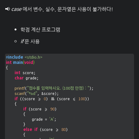
case
📢
에서 변수, 실수, 문자열은 사용이 불가하다!
학점 계산 프로그램
if
문 사용
#
include
<stdio.h>
int
main
(
void
)
{

int
 score;

char
 grade;

printf
"점수를 입력하시오. (100점 만점) : "
(
);

scanf
"%d"
(
, &score);

if
0
100
 ((score >= 
) && (score <= 
))

    {

if
90
 (score >= 
)

        {

'A'
            grade = 
;

        }

else
if
80
 (score >= 
)

        {
