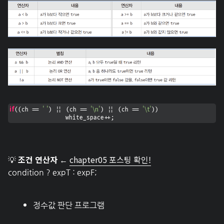
if
' '
'\n'
'\t'
((ch == 
) || (ch == 
) || (ch == 
))

		white_space++;
조건 연산자
chapter05 포스팅 확인!
💡
←
condition ? expT : expF;
정수값 판단 프로그램