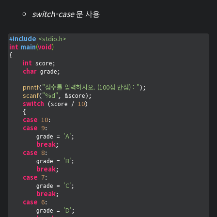
switch-case
문 사용
#
include
<stdio.h>
int
main
(
void
)
{

int
 score;

char
 grade;

printf
"점수를 입력하시오. (100점 만점) : "
(
);

scanf
"%d"
(
, &score);

switch
10
 (score / 
)

    {

case
10
:

case
9
:

'A'
        grade = 
;

break
;

case
8
:

'B'
        grade = 
;

break
;

case
7
:

'C'
        grade = 
;

break
;

case
6
:

'D'
        grade = 
;
