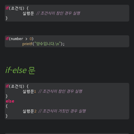
if
(조건식) {

// 조건식이 참인 경우 실행
	실행문 
}
if
0
(number > 
)

printf
"양수입니다.\n"
(
);
if-else
문
if
(조건식) {

1
// 조건식이 참인 경우 실행
	실행문
else
{

2
// 조건식이 거짓인 경우 실행
	실행문
}