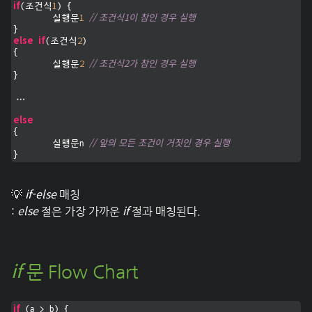
if
1
(조건식
) {

1
// 조건식1이 참인 경우 실행
	실행문
else
if
2
(조건식
)

{

2
// 조건식2가 참인 경우 실행
	실행문
}

...

else
{

// 앞의 모든 조건이 거짓인 경우 실행
	실행문n 
}
if-else
💡
매칭
else
if
:
절은 가장 가까운
절과 매칭된다.
if
문 Flow Chart
if