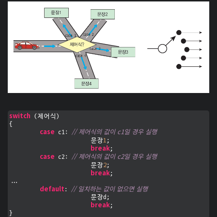
switch
 (제어식)

{

case
// 제어식의 값이 c1일 경우 실행
 c1: 
1
			문장
;

break
;

case
// 제어식의 값이 c2일 경우 실행
 c2: 
2
			문장
;

break
;

...

default
// 일치하는 값이 없으면 실행
: 
			문장d;

break
;

}