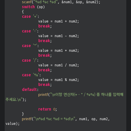
scanf
"%d %c %d"
(
, &num1, &op, &num2);

switch
 (op)

	{

case
'+'
:

		value = num1 + num2;

break
;

case
'-'
:

		value = num1 - num2;

break
;

case
'*'
:

		value = num1 * num2;

break
;

case
'/'
:

		value = num1 / num2;

break
;

case
'%'
:

		value = num1 % num2;

break
;

default
:

printf
"\n이항 연산자(+ - * / %%) 중 하나를 입력해
(
주세요.\n"
);

return
0
;

	}

printf
"\n%d %c %d = %d\n"
(
, num1, op, num2, 
value);
