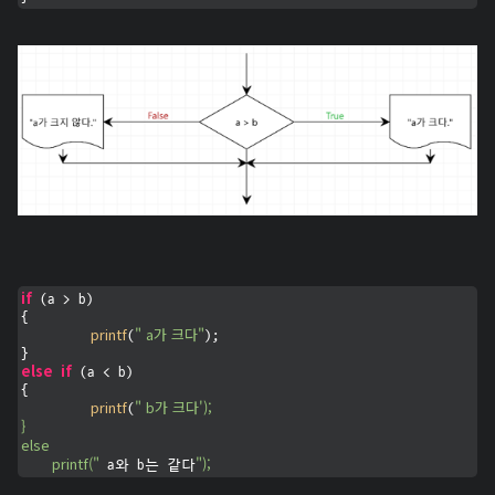
if
 (a > b) 

{ 

printf
" a가 크다"
(
);

else
if
 (a < b) 

{

printf
" b가 크다');

(
}

else 

	 printf("
");
 a와 b는 같다