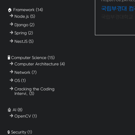
국립부경대 
🏠 Framework
(14)
Node.js
(5)
국립부경대학교 
Django
(2)
Spring
(2)
NestJS
(5)
🖥️ Computer Science
(15)
Computer Architecture
(4)
Network
(7)
OS
(1)
Cracking the Coding
Intervi..
(3)
🤖 AI
(8)
OpenCV
(1)
🔒 Security
(1)