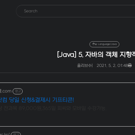
🧑‍💻 Language/Java
[Java] 5. 자바의 객체 지
올리브수
|
2021. 5. 2. 01:48
쿨.com
광고
닷컴 당일 신청&결제시 기프티콘!
상 전과목 89,000원,365일 피씨와 모바일 수강가능.
c.kr/
광고