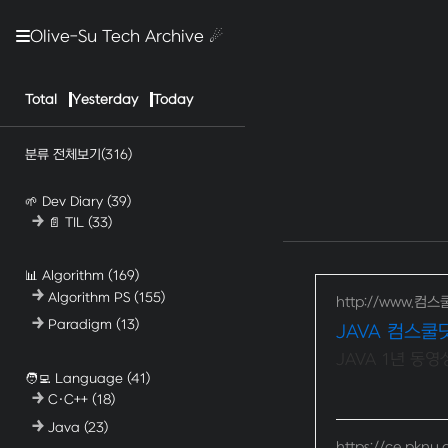
Olive-Su Tech Archive ☄︎
Total
Yesterday
Today
분류 전체보기
(316)
🌱 Dev Diary
(39)
📄 TIL
(33)
📊 Algorithm
(169)
Algorithm PS
(155)
http://www.컴스
Paradigm
(13)
JAVA 컴스쿨
JAVA 1년 동영
🧑‍💻 Language
(41)
C·C++
(18)
Java
(23)
https://ce.pknu.a